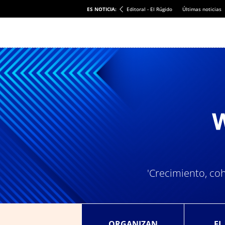
ES NOTICIA:
Editoral - El Rúgido
Últimas noticias
'Crecimiento, coh
ORGANIZAN
EL