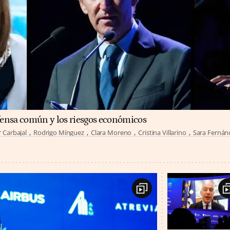
fensa común y los riesgos económicos
r Carbajal
Rodrigo Mínguez
Clara Moreno
Cristina Villarino
Sara Fernán