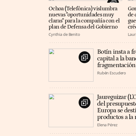
Ochoa (Telefónica) vislumbra
Gor
nuevas "oportunidades muy
de 
claras" para la compañía con el
gue
plan de Defensa del Gobierno
cré
Cynthia de Benito
Laur
Botín insta a f
capital a la ba
fragmentación 
Rubén Escudero
Jaureguizar (L'
del presupuest
Europa se dest
productos a la 
Elena Pérez