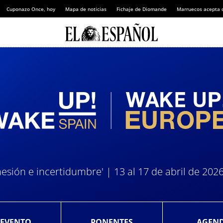
Cuponazo Once, hoy
Mapa de noticias
Fichaje de Diomande
Marruecos acepta 
esión e incertidumbre' | 13 al 17 de abril de 202
 EVENTO
PONENTES
AGEN