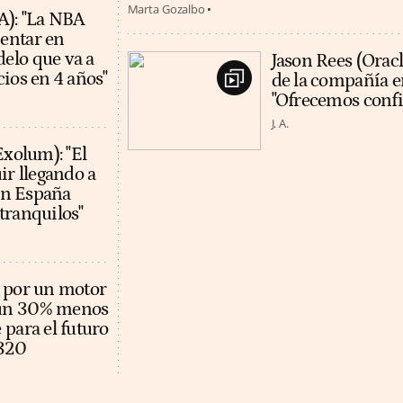
Marta Gozalbo
A): "La NBA
entar en
elo que va a
Jason Rees (Orac
cios en 4 años"
de la compañía en 
"Ofrecemos confia
J. A.
Exolum): "El
ir llegando a
 en España
tranquilos"
 por un motor
un 30% menos
 para el futuro
A320