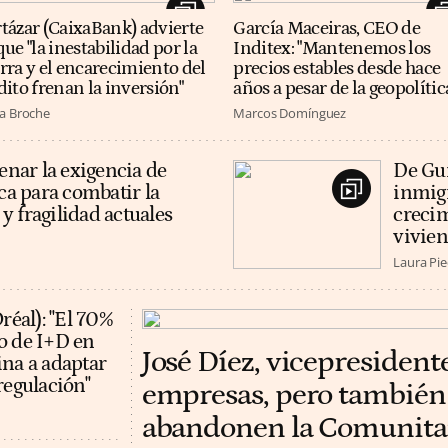
tázar (CaixaBank) advierte
García Maceiras, CEO de
que "la inestabilidad por la
Inditex: "Mantenemos los
rra y el encarecimiento del
precios estables desde hace
dito frenan la inversión"
años a pesar de la geopolític
a Broche
Marcos Domínguez
renar la exigencia de
De Gui
nca para combatir la
inmigr
y fragilidad actuales
crecim
vivie
Laura Pi
Oréal): "El 70%
o de I+D en
José Díez, vicepresident
ina a adaptar
regulación"
empresas, pero también 
abandonen la Comunitat