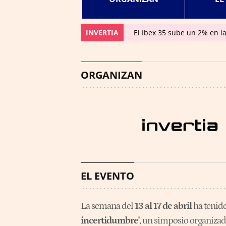
INVERTIA
El Ibex 35 sube un 2% en l
ORGANIZAN
EL EVENTO
La semana del
13 al 17 de abril
ha tenido
incertidumbre'
, un simposio organizad