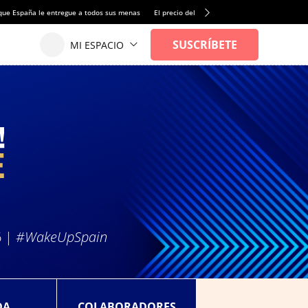
que España le entregue a todos sus menas
El precio del alquiler de vivienda baja por pri
6 |
#WakeUpSpain
DA
COLABORADORES