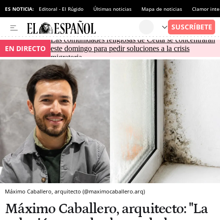
ES NOTICIA:
Editoral - El Rúgido
Últimas noticias
Mapa de noticias
Clamor inte
Las comunidades religiosas de Ceuta se concentrarán
EN DIRECTO
este domingo para pedir soluciones a la crisis
migratoria
Máximo Caballero, arquitecto (@maximocaballero.arq)
Máximo Caballero, arquitecto: "La