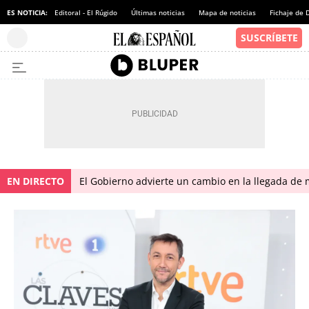
ES NOTICIA:
Editoral - El Rúgido
Últimas noticias
Mapa de noticias
Fichaje de
EN DIRECTO
El Gobierno advierte un cambio en la llegada d