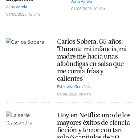
Alina Varela
Alina Varela
01/08/2026
10:18h
01/08/2026
13:54h
Carlos Sobera, 65 años:
"Durante mi infancia, mi
madre me hacía unas
albóndigas en salsa que
me comía frías y
calientes"
Estefanía González
01/08/2026
08:41h
Hoy en Netflix: uno de los
mayores éxitos de ciencia
ficción y terror con tan
solo 6 capítulos de 50