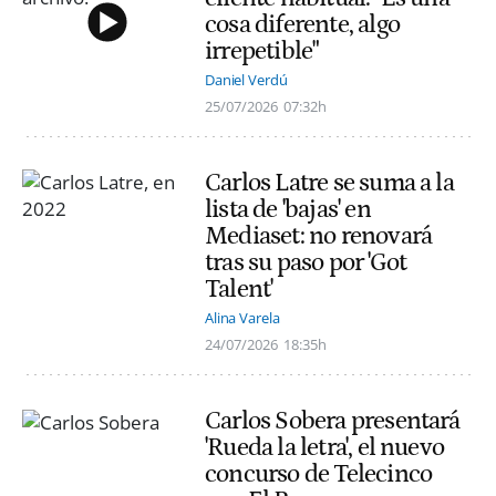
cosa diferente, algo
irrepetible"
Daniel Verdú
25/07/2026
07:32h
Carlos Latre se suma a la
lista de 'bajas' en
Mediaset: no renovará
tras su paso por 'Got
Talent'
Alina Varela
24/07/2026
18:35h
Carlos Sobera presentará
'Rueda la letra', el nuevo
concurso de Telecinco