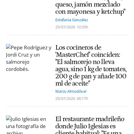
queso, jamón mezclado
con mayonesa y ketchup"
Estefanía González
25/07/2026
10:35h
Los cocineros de
'MasterChef' coinciden:
"El salmorejo no lleva
agua, sino 1 kg de tomates,
200 g de pan y añade 100
ml de aceite"
Marco Almodóvar
25/07/2026
08:17h
El restaurante madrileño
donde Julio Iglesias es
cliente habitual: "Es una