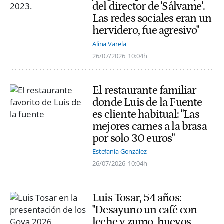
del director de 'Sálvame'.
Las redes sociales eran un
hervidero, fue agresivo"
Alina Varela
26/07/2026
10:04h
El restaurante familiar
donde Luis de la Fuente
es cliente habitual: "Las
mejores carnes a la brasa
por solo 30 euros"
Estefanía González
26/07/2026
10:04h
Luis Tosar, 54 años:
"Desayuno un café con
leche y zumo, huevos