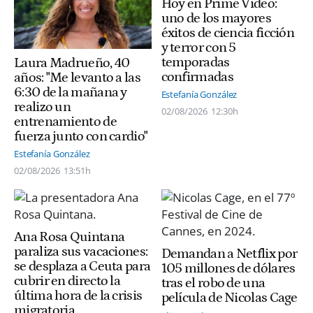
Hoy en Prime Video:
uno de los mayores
éxitos de ciencia ficción
y terror con 5
temporadas
Laura Madrueño, 40
confirmadas
años: "Me levanto a las
6:30 de la mañana y
Estefanía González
realizo un
02/08/2026
12:30h
entrenamiento de
fuerza junto con cardio"
Estefanía González
02/08/2026
13:51h
Ana Rosa Quintana
paraliza sus vacaciones:
Demandan a Netflix por
se desplaza a Ceuta para
105 millones de dólares
cubrir en directo la
tras el robo de una
última hora de la crisis
película de Nicolas Cage
migratoria