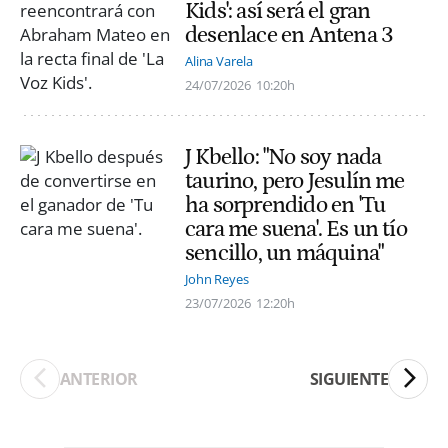
Kids': así será el gran
desenlace en Antena 3
Alina Varela
24/07/2026
10:20h
J Kbello: "No soy nada
taurino, pero Jesulín me
ha sorprendido en 'Tu
cara me suena'. Es un tío
sencillo, un máquina"
John Reyes
23/07/2026
12:20h
ANTERIOR
SIGUIENTE