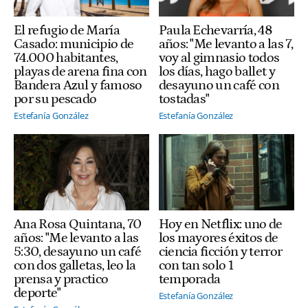
Paula Echevarría, 48
El refugio de María
años: "Me levanto a las 7,
Casado: municipio de
voy al gimnasio todos
74.000 habitantes,
los días, hago ballet y
playas de arena fina con
desayuno un café con
Bandera Azul y famoso
tostadas"
por su pescado
Estefanía González
Estefanía González
Ana Rosa Quintana, 70
Hoy en Netflix: uno de
años: "Me levanto a las
los mayores éxitos de
5:30, desayuno un café
ciencia ficción y terror
con dos galletas, leo la
con tan solo 1
prensa y practico
temporada
deporte"
Estefanía González