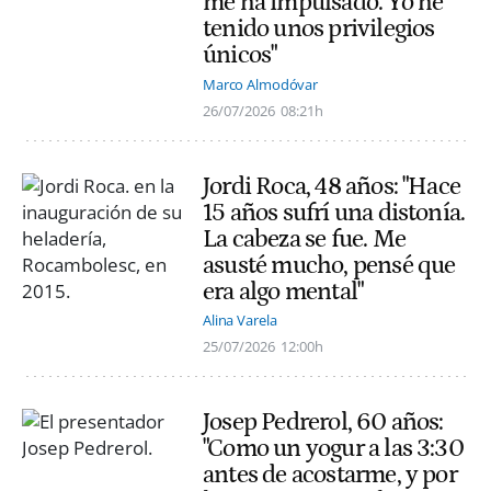
me ha impulsado. Yo he
tenido unos privilegios
únicos"
Marco Almodóvar
26/07/2026
08:21h
Jordi Roca, 48 años: "Hace
15 años sufrí una distonía.
La cabeza se fue. Me
asusté mucho, pensé que
era algo mental"
Alina Varela
25/07/2026
12:00h
Josep Pedrerol, 60 años:
"Como un yogur a las 3:30
antes de acostarme, y por