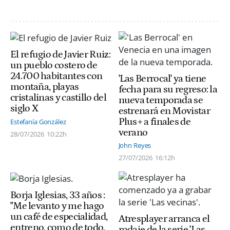
El refugio de Javier Ruiz:
un pueblo costero de
24.700 habitantes con
'Las Berrocal' ya tiene
montaña, playas
fecha para su regreso: la
cristalinas y castillo del
nueva temporada se
siglo X
estrenará en Movistar
Plus+ a finales de
Estefanía González
verano
28/07/2026
10:22h
John Reyes
27/07/2026
16:12h
Borja Iglesias, 33 años :
"Me levanto y me hago
un café de especialidad,
Atresplayer arranca el
entreno, como de todo,
rodaje de la serie 'Las