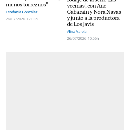
menos torreznos"
vecinas', con Ane
Gabarain y Nora Navas
Estefanía González
y junto a la productora
26/07/2026
12:03h
de Los Javis
Alina Varela
26/07/2026
10:56h