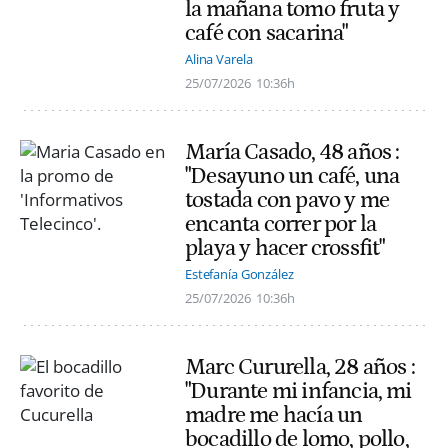
la mañana tomo fruta y
café con sacarina"
Alina Varela
25/07/2026
10:36h
María Casado, 48 años :
"Desayuno un café, una
tostada con pavo y me
encanta correr por la
playa y hacer crossfit"
Estefanía González
25/07/2026
10:36h
Marc Cururella, 28 años :
"Durante mi infancia, mi
madre me hacía un
bocadillo de lomo, pollo,