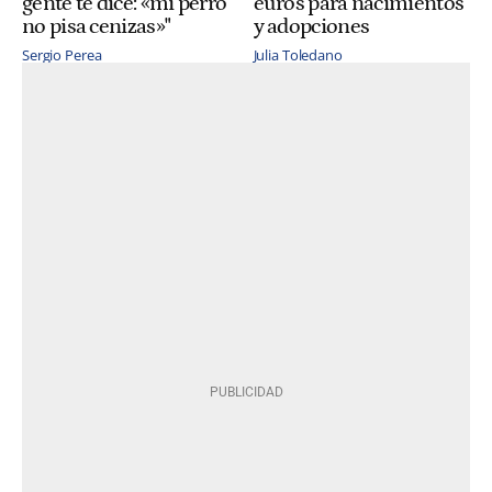
gente te dice: «mi perro
euros para nacimientos
no pisa cenizas»"
y adopciones
Sergio Perea
Julia Toledano