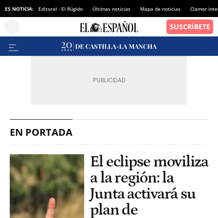
ES NOTICIA:
Editoral - El Rúgido
Últimas noticias
Mapa de noticias
Clamor inte
EN PORTADA
El eclipse moviliza
a la región: la
Junta activará su
plan de