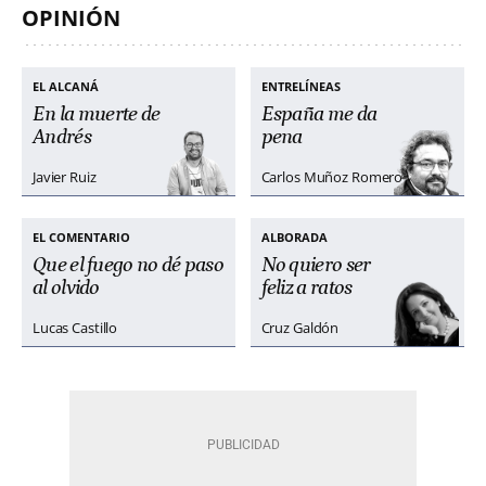
OPINIÓN
EL ALCANÁ
ENTRELÍNEAS
En la muerte de
España me da
Andrés
pena
Javier Ruiz
Carlos Muñoz Romero
EL COMENTARIO
ALBORADA
Que el fuego no dé paso
No quiero ser
al olvido
feliz a ratos
Lucas Castillo
Cruz Galdón