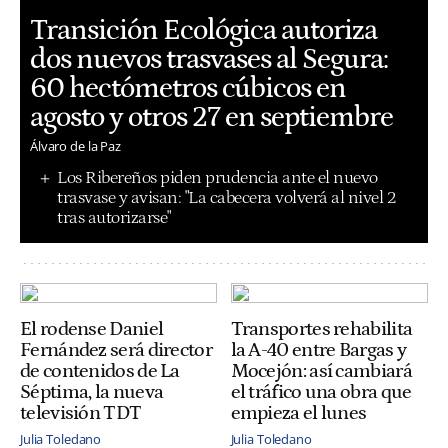
Transición Ecológica autoriza
dos nuevos trasvases al Segura:
60 hectómetros cúbicos en
agosto y otros 27 en septiembre
Álvaro de la Paz
Los Ribereños piden prudencia ante el nuevo
trasvase y avisan: "La cabecera volverá al nivel 2
tras autorizarse"
El rodense Daniel
Transportes rehabilita
Fernández será director
la A-40 entre Bargas y
de contenidos de La
Mocejón: así cambiará
Séptima, la nueva
el tráfico una obra que
televisión TDT
empieza el lunes
Julia Toledano
Julia Toledano