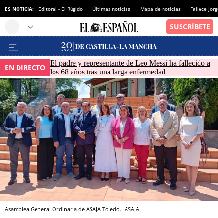
ES NOTICIA:
Editoral - El Rúgido
Últimas noticias
Mapa de noticias
Fallece Jor
El padre y representante de Leo Messi ha fallecido a
EN DIRECTO
los 68 años tras una larga enfermedad
Asamblea General Ordinaria de ASAJA Toledo.
ASAJA