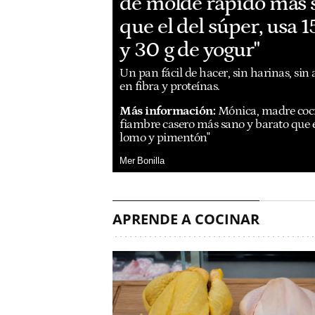
de molde rápido más 
que el del súper, usa 1
y 30 g de yogur"
Un pan fácil de hacer, sin harinas, sin
en fibra y proteínas.
Más información:
Mónica, madre coci
fiambre casero más sano y barato que e
lomo y pimentón"
Mer Bonilla
APRENDE A COCINAR