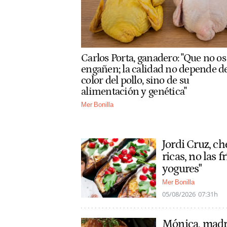
Carlos Porta, ganadero: "Que no os
engañen; la calidad no depende d
color del pollo, sino de su
alimentación y genética"
Mer Bonilla
Jordi Cruz, ch
ricas, no las f
yogures"
Mer Bonilla
05/08/2026
07:31h
Mónica, madre