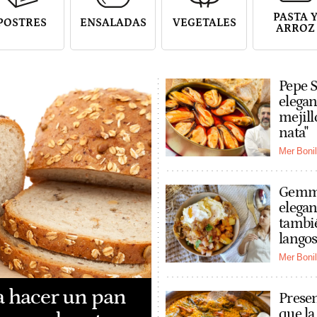
PASTA 
POSTRES
ENSALADAS
VEGETALES
ARROZ
Pepe S
elegan
mejill
nata"
Mer Bonil
Gemma
elegan
tambi
langos
Mer Bonil
ra hacer un pan
Presen
que la