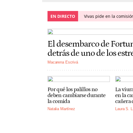
EN DIRECTO
Vivas pide en la comisió
El desembarco de Fortun
detrás de uno de los es
Macarena Escrivá
Por qué los palillos no
La viur
deben cambiarse durante
en la c
la comida
cañera 
Natalia Martínez
Laura S. L