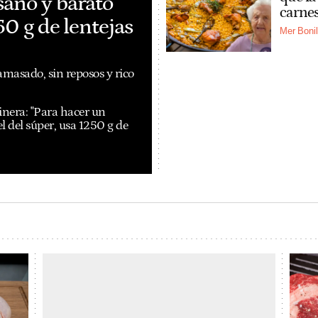
sano y barato
carnes
50 g de lentejas
Mer Bonil
 amasado, sin reposos y rico
nera: "Para hacer un
l del súper, usa 1250 g de