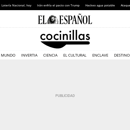
Lotería Nacional, hoy
Irán enfría el pacto con Trump
Hackeo agua potable
Ataque
MUNDO
INVERTIA
CIENCIA
EL CULTURAL
ENCLAVE
DESTINO