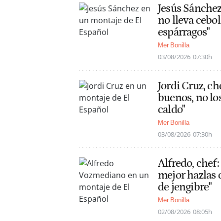
Jesús Sánchez,
no lleva cebol
espárragos"
Mer Bonilla
03/08/2026
07:30h
Jordi Cruz, ch
buenos, no los
caldo"
Mer Bonilla
03/08/2026
07:30h
Alfredo, chef:
mejor hazlas c
de jengibre"
Mer Bonilla
02/08/2026
08:05h