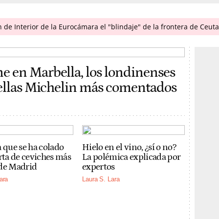
n de Interior de la Eurocámara el "blindaje" de la frontera de Ceuta
e en Marbella, los londinenses
trellas Michelin más comentados
a que se ha colado
Hielo en el vino, ¿sí o no?
arta de ceviches más
La polémica explicada por
de Madrid
expertos
ara
Laura S. Lara