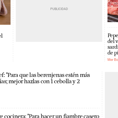
Pepe
el
del 
sard
de p
Mer Bo
ef: "Para que las berenjenas estén más
rías; mejor hazlas con 1 cebolla y 2
 cocinera: "Para hacer un fiambre casero