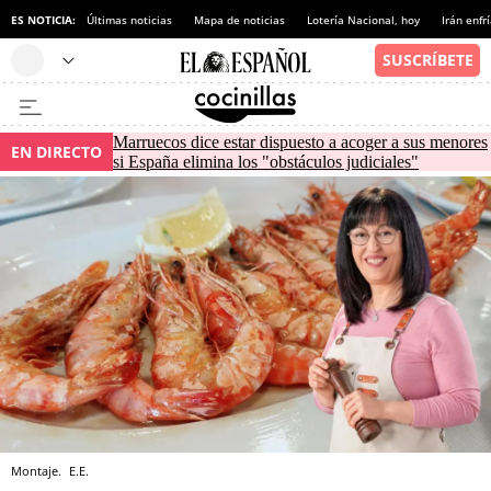
ES NOTICIA:
Últimas noticias
Mapa de noticias
Lotería Nacional, hoy
Irán enfr
Marruecos dice estar dispuesto a acoger a sus menores
EN DIRECTO
si España elimina los "obstáculos judiciales"
Montaje.
E.E.