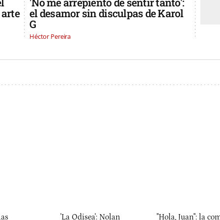
l
'No me arrepiento de sentir tanto':
 arte
el desamor sin disculpas de Karol
G
Héctor Pereira
las
'La Odisea': Nolan
"Hola, Juan": la co