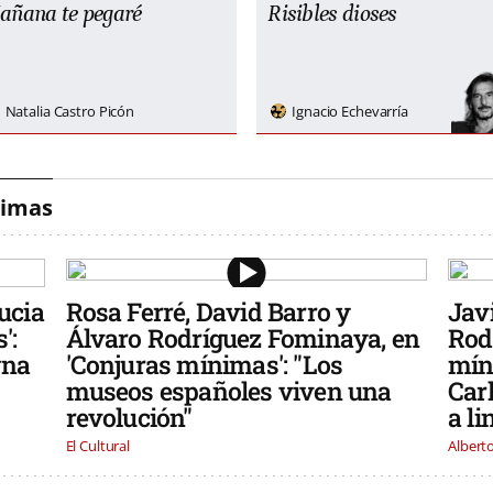
añana te pegaré
Risibles dioses
Natalia Castro Picón
Ignacio Echevarría
nimas
ucia
Rosa Ferré, David Barro y
Jav
':
Álvaro Rodríguez Fominaya, en
Rod
gna
'Conjuras mínimas': "Los
mín
museos españoles viven una
Car
revolución"
a l
El Cultural
Albert