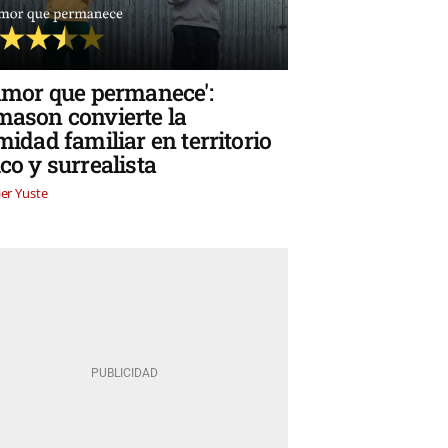
 amor que permanece':
mason convierte la
midad familiar en territorio
co y surrealista
ier Yuste