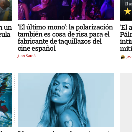
'El último mono': la polarización
en un
'El
también es cosa de risa para el
cula
Pál
fabricante de taquillazos del
inti
cine español
míti
Juan Sardá
Jav