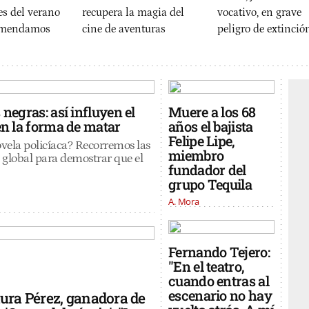
es del verano
recupera la magia del
vocativo, en grave
comendamos
cine de aventuras
peligro de extinció
Fernando Díaz de Quijano
negras: así influyen el
Muere a los 68
en la forma de matar
años el bajista
Felipe Lipe,
ovela policíaca? Recorremos las
miembro
' global para demostrar que el
fundador del
grupo Tequila
A. Mora
Fernando Tejero:
"En el teatro,
cuando entras al
escenario no hay
ura Pérez, ganadora de