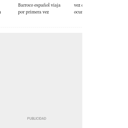
Barroco español viaja
vez de Borges: una
n
por primera vez
ocurrencia de su padre
María Marco
Jaime Cedillo