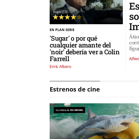
Es
so
Im
EN PLAN SERIE
'Sugar' o por qué
Átic
corr
cualquier amante del
figu
'noir' debería ver a Colin
Farrell
Alfre
Enric Albero
Estrenos de cine