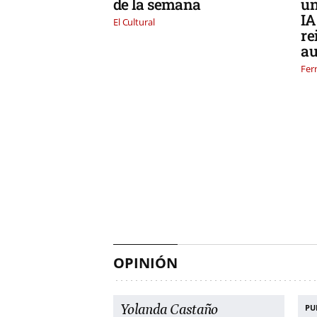
de la semana
un
IA
El Cultural
re
au
Fer
OPINIÓN
Yolanda Castaño
PU