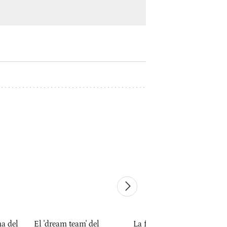
ma del
El 'dream team' del
La frustrada primera