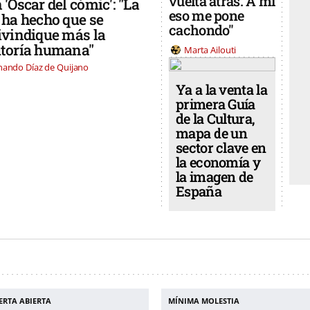
vuelta atrás. A mí
 'Oscar del cómic': "La
eso me pone
 ha hecho que se
cachondo"
ivindique más la
toría humana"
Marta Ailouti
nando Díaz de Quijano
Ya a la venta la
primera Guía
de la Cultura,
mapa de un
sector clave en
la economía y
la imagen de
España
ERTA ABIERTA
MÍNIMA MOLESTIA