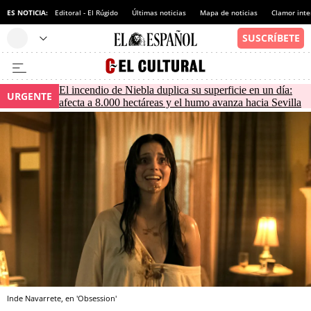
ES NOTICIA:
Editoral - El Rúgido
Últimas noticias
Mapa de noticias
Clamor inte
El incendio de Niebla duplica su superficie en un día:
URGENTE
afecta a 8.000 hectáreas y el humo avanza hacia Sevilla
Inde Navarrete, en 'Obsession'