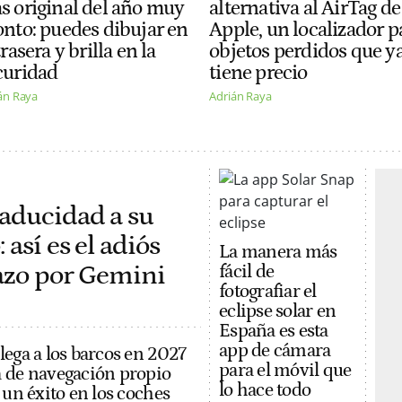
s original del año muy
alternativa al AirTag de
onto: puedes dibujar en
Apple, un localizador p
trasera y brilla en la
objetos perdidos que y
curidad
tiene precio
án Raya
Adrián Raya
caducidad a su
así es el adiós
La manera más
lazo por Gemini
fácil de
fotografiar el
eclipse solar en
España es esta
app de cámara
lega a los barcos en 2027
para el móvil que
 de navegación propio
lo hace todo
 un éxito en los coches