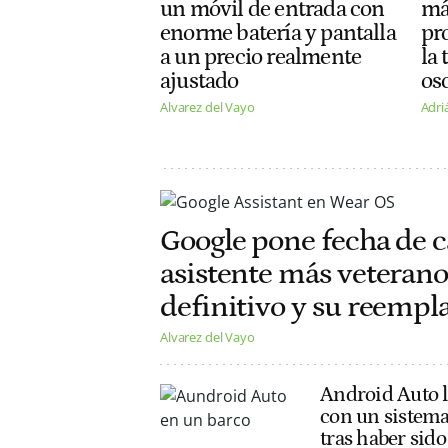
un móvil de entrada con
má
enorme batería y pantalla
pr
a un precio realmente
la 
ajustado
os
Alvarez del Vayo
Adri
Google pone fecha de 
asistente más veterano: 
definitivo y su reemp
Alvarez del Vayo
Android Auto l
con un sistema
tras haber sido