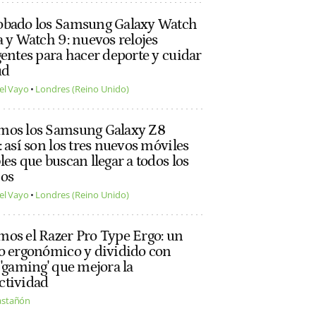
obado los Samsung Galaxy Watch
a y Watch 9: nuevos relojes
gentes para hacer deporte y cuidar
ud
el Vayo
Londres (Reino Unido)
mos los Samsung Galaxy Z8
: así son los tres nuevos móviles
les que buscan llegar a todos los
ios
el Vayo
Londres (Reino Unido)
os el Razer Pro Type Ergo: un
o ergonómico y dividido con
 'gaming' que mejora la
ctividad
astañón