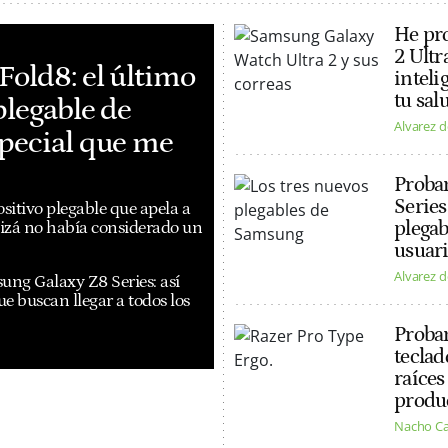
He pr
2 Ultr
Fold8: el último
inteli
tu sal
plegable de
Alvarez d
special que me
Proba
Series
itivo plegable que apela a
plegab
uizá no había considerado un
usuar
Alvarez d
ng Galaxy Z8 Series: así
ue buscan llegar a todos los
Probam
teclad
raíces
produ
Nacho C