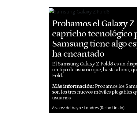
Probamos el Galaxy Z 
capricho tecnológico 
Samsung tiene algo e
ha encantado
El Samsung Galaxy Z Fold8 es un dispos
un tipo de usuario que, hasta ahora, q
Fold.
Más información:
Probamos los Samsu
son los tres nuevos móviles plegables q
usuarios
Alvarez del Vayo
Londres (Reino Unido)