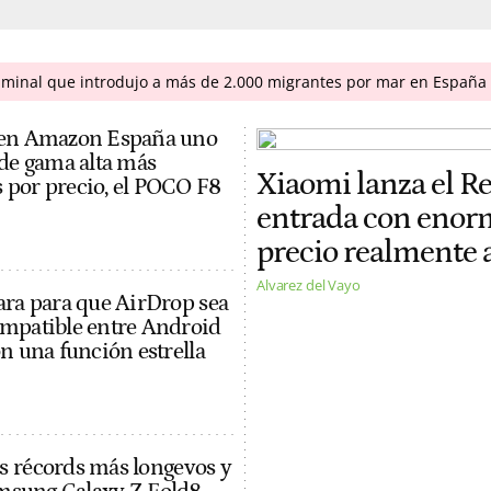
iminal que introdujo a más de 2.000 migrantes por mar en España
 en Amazon España uno
 de gama alta más
Xiaomi lanza el R
 por precio, el POCO F8
entrada con enorm
precio realmente 
Alvarez del Vayo
ara para que AirDrop sea
ompatible entre Android
n una función estrella
s récords más longevos y