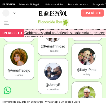
ES NOTICIA:
Editoral - El Rúgido
Últimas noticias
Mapa de noticias
Fichaje de
EEUU culpa a Sánchez de la "invasión" de Ceuta: "El
EN DIRECTO
Gobierno español no defiende su soberanía ni protege
a su pueblo"
Nombre de usuario en WhatsApp
WhatsApp
El Androide Libre