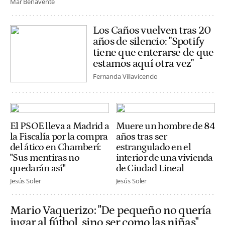
Mar Benavente
Los Caños vuelven tras 20
años de silencio: "Spotify
tiene que enterarse de que
estamos aquí otra vez"
Fernanda Villavicencio
El PSOE lleva a Madrid a
Muere un hombre de 84
la Fiscalía por la compra
años tras ser
del ático en Chamberí:
estrangulado en el
"Sus mentiras no
interior de una vivienda
quedarán así"
de Ciudad Lineal
Jesús Soler
Jesús Soler
Mario Vaquerizo: "De pequeño no quería
jugar al fútbol, sino ser como las niñas"