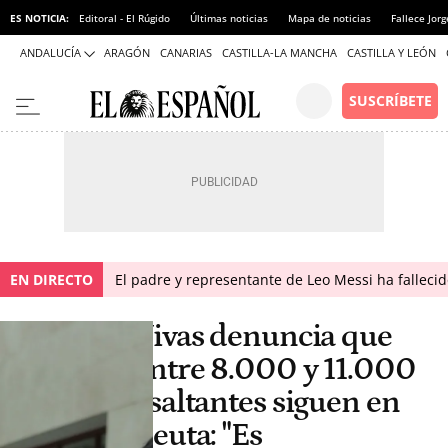
ES NOTICIA:
Editoral - El Rúgido
Últimas noticias
Mapa de noticias
Fallece Jor
ANDALUCÍA
ARAGÓN
CANARIAS
CASTILLA-LA MANCHA
CASTILLA Y LEÓN
EN DIRECTO
El padre y representante de Leo Messi ha falleci
Vivas denuncia que
entre 8.000 y 11.000
asaltantes siguen en
Ceuta: "Es