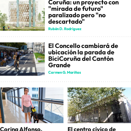
Coruña: un proyecto con
"mirada de futuro"
paralizado pero "no
descartado"
Rubén D. Rodríguez
El Concello cambiará de
ubicación la parada de
BiciCoruña del Cantón
Grande
Carmen G. Mariñas
Corina Alfonso,
El centro cívico de