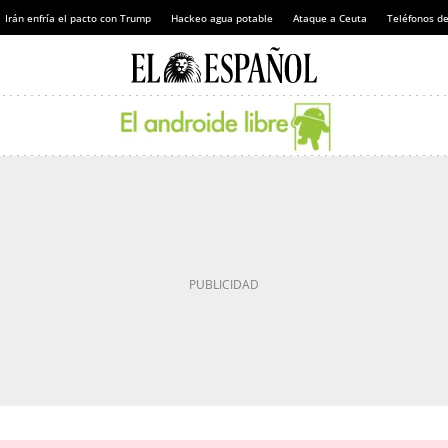
Irán enfría el pacto con Trump
Hackeo agua potable
Ataque a Ceuta
Teléfonos d