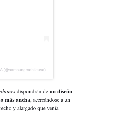
USA (@samsungmobileusa)
un diseño
tphones
dispondrán de
ho más ancha
, acercándose a un
trecho y alargado que venía