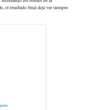
 recortando los bordes de la
e, el resultado final deja ver siempre
agram