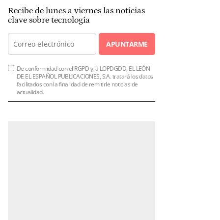
Recibe de lunes a viernes las noticias
clave sobre tecnología
APUNTARME
De conformidad con el RGPD y la LOPDGDD, EL LEÓN
DE EL ESPAÑOL PUBLICACIONES, S.A. tratará los datos
facilitados con la finalidad de remitirle noticias de
actualidad.