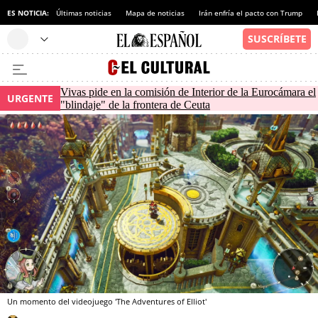
ES NOTICIA:
Últimas noticias
Mapa de noticias
Irán enfría el pacto con Trump
Vivas pide en la comisión de Interior de la Eurocámara el
URGENTE
"blindaje" de la frontera de Ceuta
Un momento del videojuego 'The Adventures of Elliot'