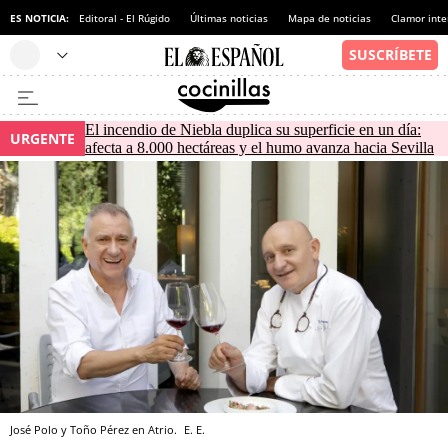
ES NOTICIA:
Editoral - El Rúgido
Últimas noticias
Mapa de noticias
Clamor inte
El incendio de Niebla duplica su superficie en un día:
URGENTE
afecta a 8.000 hectáreas y el humo avanza hacia Sevilla
José Polo y Toño Pérez en Atrio.
E. E.