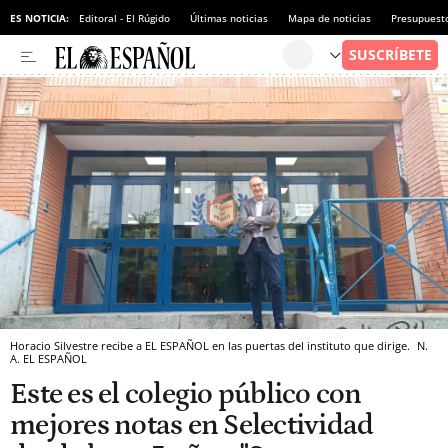
ES NOTICIA:
Editoral - El Rúgido
Últimas noticias
Mapa de noticias
Presupuest
Horacio Silvestre recibe a EL ESPAÑOL en las puertas del instituto que dirige.
N.
A.
EL ESPAÑOL
Este es el colegio público con
mejores notas en Selectividad