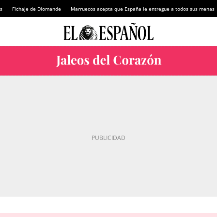
s
Fichaje de Diomande
Marruecos acepta que España le entregue a todos sus menas