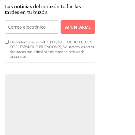
Las noticias del corazón todas las
tardes en tu buzón
APUNTARME
De conformidad con el RGPD y la LOPDGDD, EL LEÓN
DE EL ESPAÑOL PUBLICACIONES, S.A. tratará los datos
facilitados con la finalidad de remitirle noticias de
actualidad.