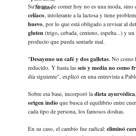
Su forma de comer hoy no es una moda, sino c
celíaco
, intolerante a la lactosa y tiene prob
huevo
, por lo que está obligado a revisar al de
gluten
(trigo, cebada, centeno, espelta...) y un
producto que pueda sentarle mal.
Desayuno un café y dos galletas
"
. No como h
seis y media no como f
reducido. Y hasta las
día siguiente", explicó en una entrevista a Pab
dieta ayurvédica
Sobre esa base, incorporó la
origen indio
que busca el equilibrio entre cue
cada tipo de persona, los famosos doshas.
eliminó car
En su caso, el cambio fue radical: