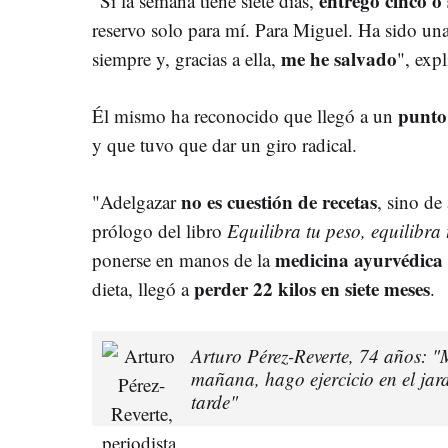
entrego cinco o 
"Si la semana tiene siete días,
reservo solo para mí. Para Miguel. Ha sido un
me he salvado
siempre y, gracias a ella,
", expl
punto 
Él mismo ha reconocido que llegó a un
y que tuvo que dar un giro radical.
no es cuestión de recetas
"Adelgazar
, sino de
prólogo del libro
Equilibra tu peso, equilibra 
medicina ayurvédica
ponerse en manos de la
perder 22 kilos en siete meses
dieta, llegó a
.
Arturo Pérez-Reverte, 74 años: "
mañana, hago ejercicio en el jard
tarde"