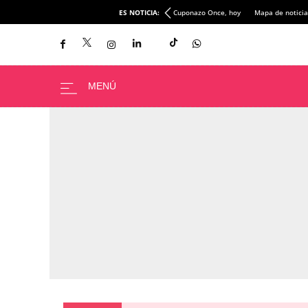
Editoral - El Rúgido
Últimas noticias
ES NOTICIA:
Cuponazo Once, hoy
Mapa de noticia