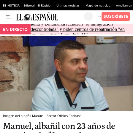
ES NOTICIA:
Editoral - El Rúgido
Últimas noticias
Mapa de noticias
Amplían en
Italia y Dinamarca rechazan "la inmigración
EN DIRECTO
descontrolada" y piden centros de repatriación "en
terceros países" fuera de la UE
Imagen del albañil Manuel.
Sector Oficios Podcast
Manuel, albañil con 23 años de