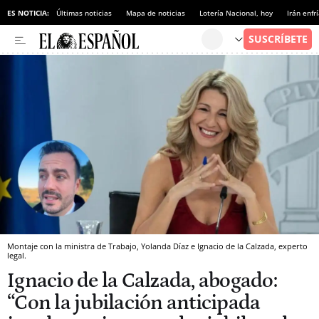
ES NOTICIA:
Últimas noticias
Mapa de noticias
Lotería Nacional, hoy
Irán enfr
Montaje con la ministra de Trabajo, Yolanda Díaz e Ignacio de la Calzada, experto
legal.
Ignacio de la Calzada, abogado:
“Con la jubilación anticipada