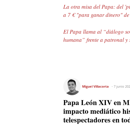
La otra misa del Papa: del 'p
a 7 € "para ganar dinero" de
El Papa llama al “diálogo soc
humana” frente a patronal y 
Miguel Villacorta
7 junio 20
Papa León XIV en Madr
impacto mediático his
telespectadores en t