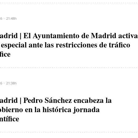
26
21:48h
drid | El Ayuntamiento de Madrid activa
special ante las restricciones de tráfico
fice
26
21:38h
drid | Pedro Sánchez encabeza la
bierno en la histórica jornada
tífice