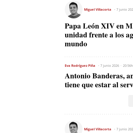
Miguel Villacorta
7 junio 20
Papa León XIV en Mad
unidad frente a los a
mundo
Eva Rodríguez Piña
7 junio 2026
20:56h
Antonio Banderas, ant
tiene que estar al ser
Miguel Villacorta
7 junio 20