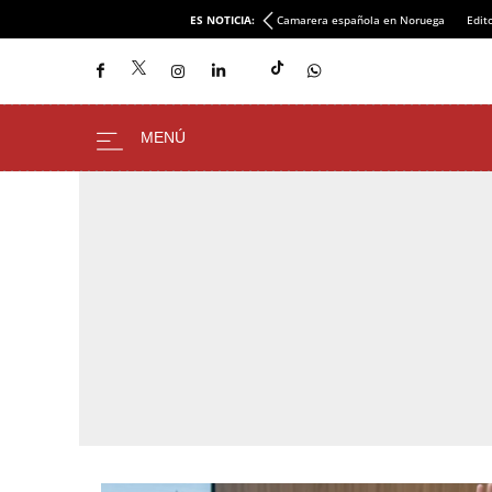
ES NOTICIA:
Camarera española en Noruega
Edito