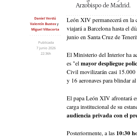
Arzobispo de Madrid.
Daniel Verdú
León XIV permanecerá en la c
Valentín Bustos
viajará a Barcelona hasta el dí
Miguel Villacorta
junio en Santa Cruz de Tenerif
Publicada
7 junio 2026
El Ministerio del Interior ha a
22:36h
mayor despliegue poli
es "el
Civil movilizarán casi 15.000 
y 16 aeronaves para blindar al 
El papa León XIV afrontará es
carga institucional de su esta
audiencia privada con el pr
10:30 h
Posteriormente, a las