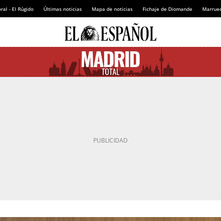
ral - El Rúgido
Últimas noticias
Mapa de noticias
Fichaje de Diomande
Marruec