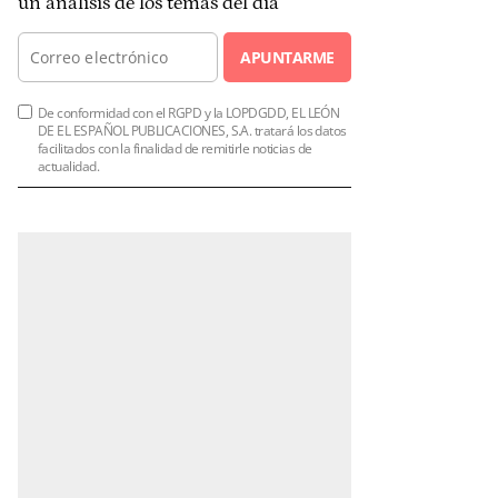
un análisis de los temas del día
APUNTARME
De conformidad con el RGPD y la LOPDGDD, EL LEÓN
DE EL ESPAÑOL PUBLICACIONES, S.A. tratará los datos
facilitados con la finalidad de remitirle noticias de
actualidad.