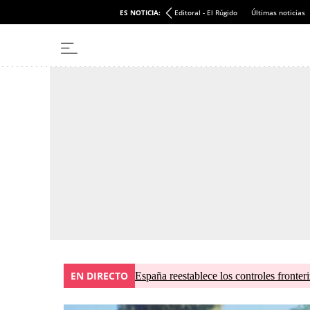
ES NOTICIA:
Editoral - El Rúgido
Últimas noticias
EN DIRECTO
España reestablece los controles fronteri