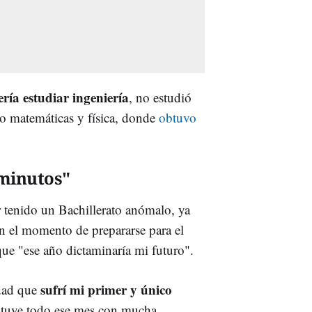
ría estudiar ingeniería
, no estudió
mo matemáticas y física, donde
obtuvo
 minutos"
tenido un Bachillerato anómalo, ya
en el momento de prepararse para el
ue "ese año dictaminaría mi futuro".
sufrí mi primer y único
edad que
estuve todo ese mes con mucha