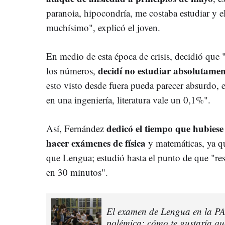
paranoia, hipocondría, me costaba estudiar y e
muchísimo", explicó el joven.
En medio de esta época de crisis, decidió qu
decidí no estudiar absolutamen
los números,
esto visto desde fuera pueda parecer absurdo, e
en una ingeniería, literatura vale un 0,1%".
dedicó el tiempo que hubiese 
Así, Fernández
hacer exámenes de física
y matemáticas, ya qu
que Lengua; estudió hasta el punto de que "re
en 30 minutos".
El examen de Lengua en la PA
polémica: cómo te gustaría qu