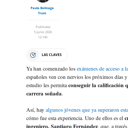
Paula Bolinaga
Trum
Publicada
5 junio 2026
12:14h
LAS CLAVES
Ya han comenzado los
exámenes de acceso a l
españoles ven con nervios los próximos días y
conseguir la calificación 
estudio les permita
carrera soñada
.
Así, hay
algunos jóvenes que ya superaron est
c
cómo fue esta experiencia. Uno de ellos es el
ingeniero, Santiago Fernández
, que, a trav