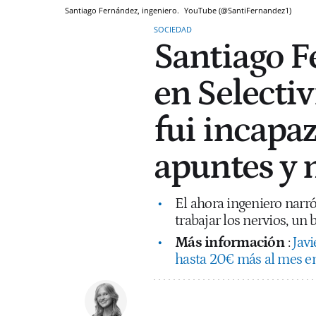
Santiago Fernández, ingeniero.
YouTube (@SantiFernandez1)
SOCIEDAD
Santiago F
en Selectiv
fui incapaz
apuntes y 
El ahora ingeniero narr
trabajar los nervios, u
Más información
:
Javi
hasta 20€ más al mes en l