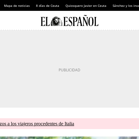
Mapa de noticias
8 días de Ceuta
Quiosquero Javier en Ceuta
Sánchez y los inv
zos a los viajeros procedentes de Italia