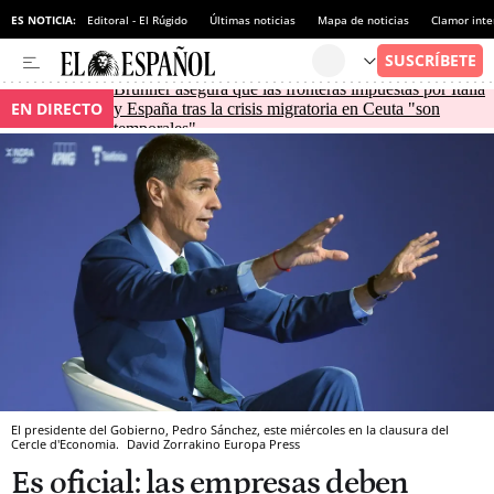
ES NOTICIA:
Editoral - El Rúgido
Últimas noticias
Mapa de noticias
Clamor inte
Brunner asegura que las fronteras impuestas por Italia
EN DIRECTO
y España tras la crisis migratoria en Ceuta "son
temporales"
El presidente del Gobierno, Pedro Sánchez, este miércoles en la clausura del
Cercle d'Economia.
David Zorrakino
Europa Press
Es oficial: las empresas deben