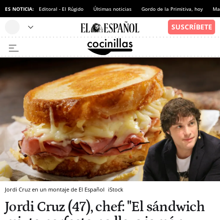
ES NOTICIA:
Editoral - El Rúgido
Últimas noticias
Gordo de la Primitiva, hoy
Ma
Jordi Cruz en un montaje de El Español
iStock
Jordi Cruz (47), chef: "El sándwich