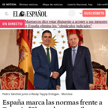
ES NOTICIA:
Últimas noticias
Mapa de noticias
Lotería Nacional, hoy
Irán enfr
Marruecos dice estar dispuesto a acoger a sus menores
EN DIRECTO
si España elimina los "obstáculos judiciales"
Pedro Sánchez junto a Recep Tayyip Erdogan.
Moncloa
España marca las normas frente a