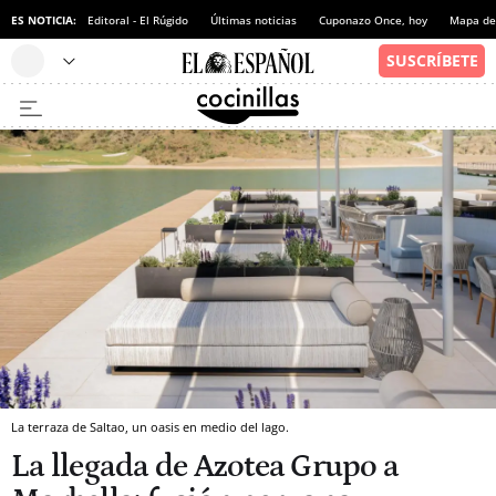
ES NOTICIA:
Editoral - El Rúgido
Últimas noticias
Cuponazo Once, hoy
Mapa de 
La terraza de Saltao, un oasis en medio del lago.
La llegada de Azotea Grupo a