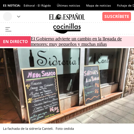
ES NOTICIA:
Editoral - El Rúgido
Últimas noticias
Mapa de noticias
Fichaje de
El Gobierno advierte un cambio en la llegada de
EN DIRECTO
menores: muy pequeños y muchas niñas
La fachada de la sidrería Canteli.
Foto cedida