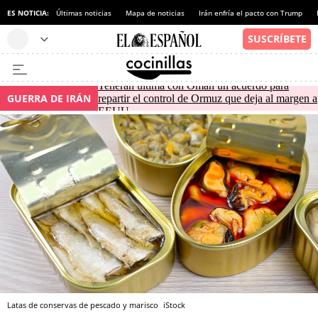
ES NOTICIA:
Últimas noticias
Mapa de noticias
Irán enfría el pacto con Trump
Teherán ultima con Omán un acuerdo para
GUERRA DE IRÁN
repartir el control de Ormuz que deja al margen a
EEUU
Latas de conservas de pescado y marisco
iStock