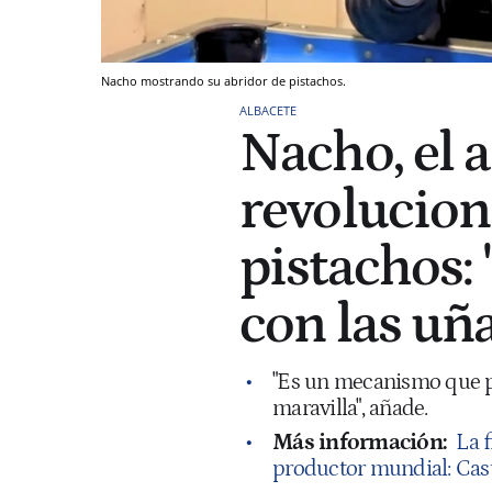
Nacho mostrando su abridor de pistachos.
ALBACETE
Nacho, el 
revolucio
pistachos:
con las uñ
"Es un mecanismo que pa
maravilla", añade.
Más información:
La f
productor mundial: Cast