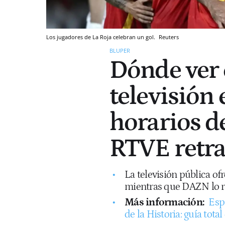
Los jugadores de La Roja celebran un gol.
Reuters
BLUPER
Dónde ver 
televisión 
horarios d
RTVE retra
La televisión pública of
mientras que DAZN lo re
Más información:
Esp
de la Historia: guía total