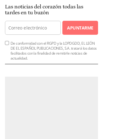
Las noticias del corazón todas las
tardes en tu buzón
APUNTARME
De conformidad con el RGPD y la LOPDGDD, EL LEÓN
DE EL ESPAÑOL PUBLICACIONES, S.A. tratará los datos
facilitados con la finalidad de remitirle noticias de
actualidad.