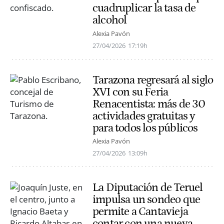
cuadruplicar la tasa de
alcohol
Alexia Pavón
27/04/2026
17:19h
Tarazona regresará al siglo
XVI con su Feria
Renacentista: más de 30
actividades gratuitas y
para todos los públicos
Alexia Pavón
27/04/2026
13:09h
La Diputación de Teruel
impulsa un sondeo que
permite a Cantavieja
contar con una nueva