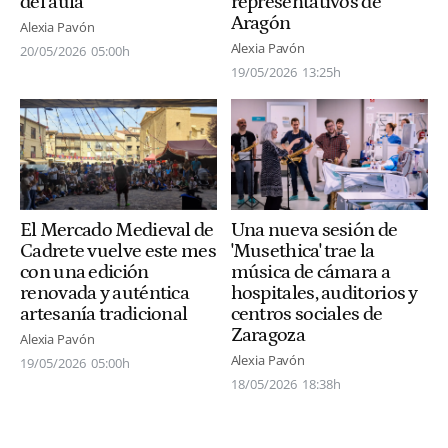
del aula
representativos de
Aragón
Alexia Pavón
Alexia Pavón
20/05/2026
05:00h
19/05/2026
13:25h
El Mercado Medieval de
Una nueva sesión de
Cadrete vuelve este mes
'Musethica' trae la
con una edición
música de cámara a
renovada y auténtica
hospitales, auditorios y
artesanía tradicional
centros sociales de
Zaragoza
Alexia Pavón
Alexia Pavón
19/05/2026
05:00h
18/05/2026
18:38h