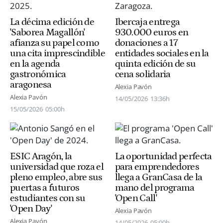
La décima edición de
Ibercaja entrega
'Saborea Magallón'
930.000 euros en
afianza su papel como
donaciones a 17
una cita imprescindible
entidades sociales en la
en la agenda
quinta edición de su
gastronómica
cena solidaria
aragonesa
Alexia Pavón
Alexia Pavón
14/05/2026
13:36h
15/05/2026
05:00h
ESIC Aragón, la
La oportunidad perfecta
universidad que roza el
para emprendedores
pleno empleo, abre sus
llega a GranCasa de la
puertas a futuros
mano del programa
estudiantes con su
'Open Call'
'Open Day'
Alexia Pavón
Alexia Pavón
14/05/2026
05:00h