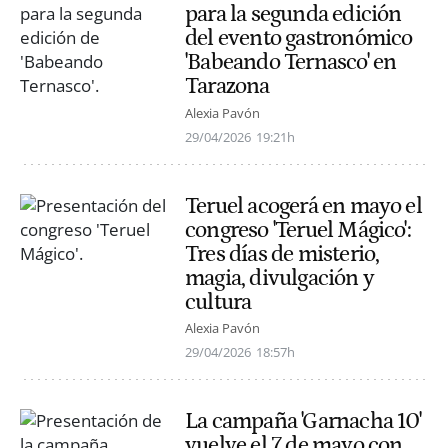
para la segunda edición
del evento gastronómico
'Babeando Ternasco' en
Tarazona
Alexia Pavón
29/04/2026
19:21h
Teruel acogerá en mayo el
congreso 'Teruel Mágico':
Tres días de misterio,
magia, divulgación y
cultura
Alexia Pavón
29/04/2026
18:57h
La campaña 'Garnacha 10'
vuelve el 7 de mayo con