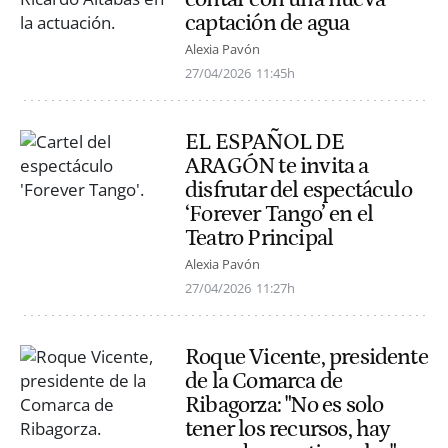
captación de agua
Alexia Pavón
27/04/2026
11:45h
EL ESPAÑOL DE
ARAGÓN te invita a
disfrutar del espectáculo
‘Forever Tango’ en el
Teatro Principal
Alexia Pavón
27/04/2026
11:27h
Roque Vicente, presidente
de la Comarca de
Ribagorza: "No es solo
tener los recursos, hay