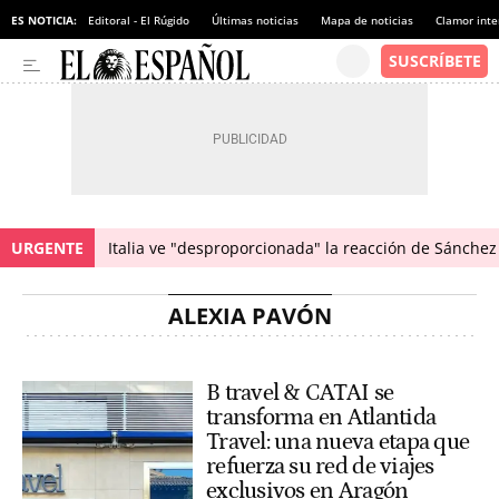
ES NOTICIA:
Editoral - El Rúgido
Últimas noticias
Mapa de noticias
Clamor inte
URGENTE
Italia ve "desproporcionada" la reacción de Sánchez 
ALEXIA PAVÓN
B travel & CATAI se
transforma en Atlantida
Travel: una nueva etapa que
refuerza su red de viajes
exclusivos en Aragón