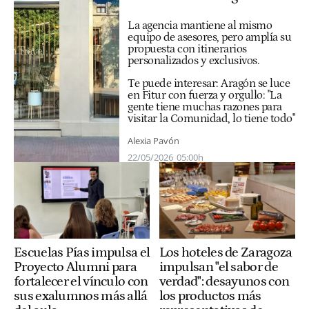
La agencia mantiene al mismo
equipo de asesores, pero amplía su
propuesta con itinerarios
personalizados y exclusivos.
Te puede interesar:
Aragón se luce
en Fitur con fuerza y orgullo: "La
gente tiene muchas razones para
visitar la Comunidad, lo tiene todo"
Alexia Pavón
22/05/2026
05:00h
Escuelas Pías impulsa el
Los hoteles de Zaragoza
Proyecto Alumni para
impulsan "el sabor de
fortalecer el vínculo con
verdad": desayunos con
sus exalumnos más allá
los productos más