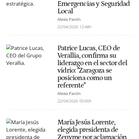
Emergencias y Seguridad
Local
Alexia Pavón
22/04/2026
12:48h
Patrice Lucas, CEO de
Verallia, confirma su
liderazgo en el sector del
vidrio: "Zaragoza se
posiciona como un
referente"
Alexia Pavón
22/04/2026
05:00h
María Jesús Lorente,
elegida presidenta de
Zepyme por aclamación