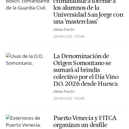
criminalística forense a
los alumnos de la
Universidad San Jorge con
una 'masterclass'
Alexia Pavón
28/04/2026
18:54h
La Denominación de
Origen Somontano se
sumará al brindis
colectivo por el Día Vino
D.O. 2026 desde Huesca
Alexia Pavón
28/04/2026
18:04h
Puerto Venecia y FITCA
organizan un desfile