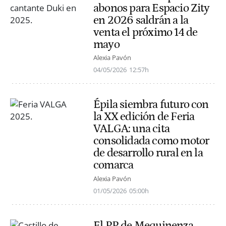
abonos para Espacio Zity
en 2026 saldrán a la
venta el próximo 14 de
mayo
Alexia Pavón
04/05/2026
12:57h
Épila siembra futuro con
la XX edición de Feria
VALGA: una cita
consolidada como motor
de desarrollo rural en la
comarca
Alexia Pavón
01/05/2026
05:00h
El PP de Mequinenza