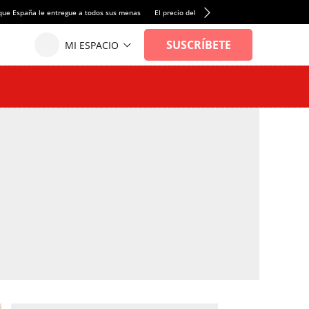
que España le entregue a todos sus menas
El precio del alquiler de vivienda baja por pri