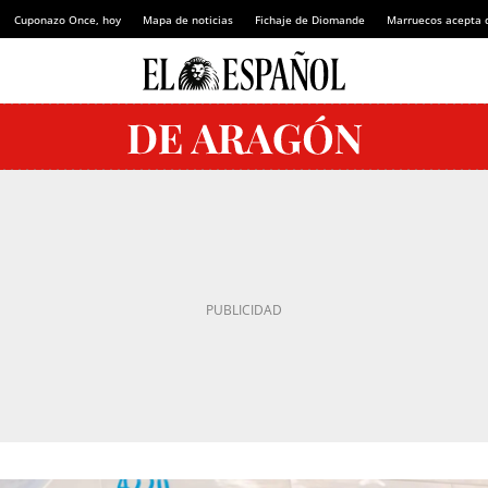
Cuponazo Once, hoy
Mapa de noticias
Fichaje de Diomande
Marruecos acepta 