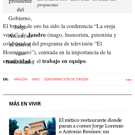
propuestas
El broche de oro ha sido la conferencia “La oreja
Jandro
verde”, de
(mago, humorista, guionista y
colaborador del programa de televisión “El
Hormiguero”), centrada en la importancia de la
creatividad
trabajo en equipo
y el
.
ARAGÓN
VINO
DENOMINACIÓN DE ORIGEN
MÁS EN VIVIR
El mítico restaurante donde
paran a comer Jorge Lorenzo
o Antonio Resines: un