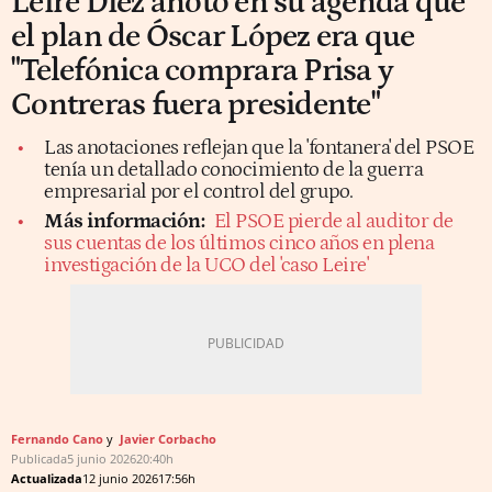
Leire Díez anotó en su agenda que
el plan de Óscar López era que
"Telefónica comprara Prisa y
Contreras fuera presidente"
Las anotaciones reflejan que la 'fontanera' del PSOE
tenía un detallado conocimiento de la guerra
empresarial por el control del grupo.
Más información:
El PSOE pierde al auditor de
sus cuentas de los últimos cinco años en plena
investigación de la UCO del 'caso Leire'
Fernando Cano
Javier Corbacho
Publicada
5 junio 2026
20:40h
Actualizada
12 junio 2026
17:56h