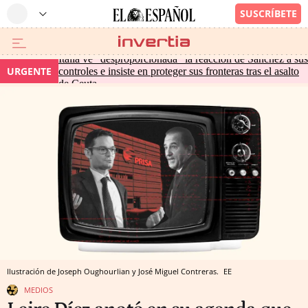
Italia ve "desproporcionada" la reacción de Sánchez a sus
URGENTE
controles e insiste en proteger sus fronteras tras el asalto
de Ceuta
Ilustración de Joseph Oughourlian y José Miguel Contreras.
EE
MEDIOS