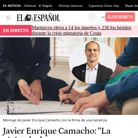
ES NOTICIA:
Editoral - El Rúgido
Últimas noticias
Cuponazo Once, hoy
Mapa de 
Marruecos eleva a 14 los muertos y 236 los heridos
EN DIRECTO
durante la crisis migratoria de Ceuta
Montaje de Javier Enrique Camacho con la firma de una herencia
Javier Enrique Camacho: “La