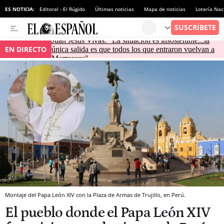
ES NOTICIA:
Editoral - El Rúgido
Últimas noticias
Mapa de noticias
Lotería Nac
Juan Jesús Vivas: "La situación es insostenible...la
EN DIRECTO
única salida es que todos los que entraron vuelvan a
Marruecos"
Montaje del Papa León XIV con la Plaza de Armas de Trujillo, en Perú.
El pueblo donde el Papa León XIV