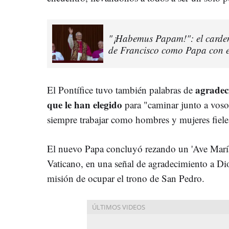
"¡Habemus Papam!": el cardena
de Francisco como Papa con 
agradeci
El Pontífice tuvo también palabras de
que le han elegido
para "caminar junto a voso
siempre trabajar como hombres y mujeres fieles
El nuevo Papa concluyó rezando un 'Ave María'
Vaticano, en una señal de agradecimiento a Di
misión de ocupar el trono de San Pedro.