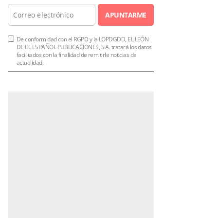
APUNTARME
De conformidad con el RGPD y la LOPDGDD, EL LEÓN
DE EL ESPAÑOL PUBLICACIONES, S.A. tratará los datos
facilitados con la finalidad de remitirle noticias de
actualidad.