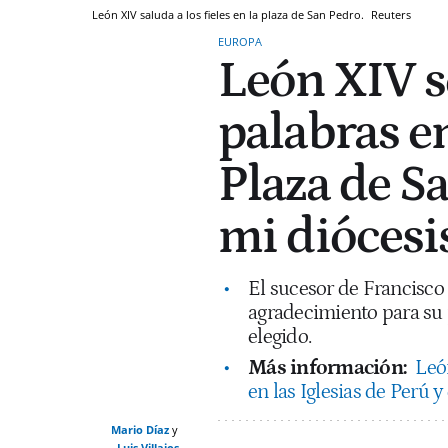
León XIV saluda a los fieles en la plaza de San Pedro.
Reuters
EUROPA
León XIV s
palabras en
Plaza de S
mi diócesi
El sucesor de Francisco a
agradecimiento para su 
elegido.
Más información:
Leó
en las Iglesias de Perú 
Mario Díaz
Luis Villajos