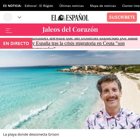
ES NOTICIA:
Editoral - El Rúgido
Últimas noticias
Mapa de noticias
Clamor inte
Brunner asegura que las fronteras impuestas por Italia
EN DIRECTO
y España tras la crisis migratoria en Ceuta "son
temporales"
La playa donde desconecta Grison