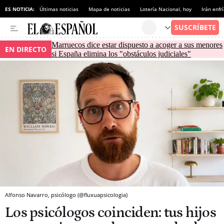
ES NOTICIA:
Últimas noticias
Mapa de noticias
Lotería Nacional, hoy
Irán enfr
Marruecos dice estar dispuesto a acoger a sus menores
EN DIRECTO
si España elimina los "obstáculos judiciales"
Alfonso Navarro, psicólogo (@fluxuapsicologia)
Los psicólogos coinciden: tus hijos