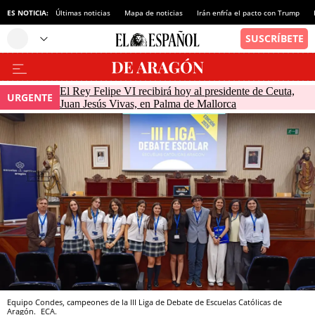
ES NOTICIA:
Últimas noticias
Mapa de noticias
Irán enfría el pacto con Trump
El Rey Felipe VI recibirá hoy al presidente de Ceuta,
URGENTE
Juan Jesús Vivas, en Palma de Mallorca
Equipo Condes, campeones de la III Liga de Debate de Escuelas Católicas de
Aragón.
ECA.