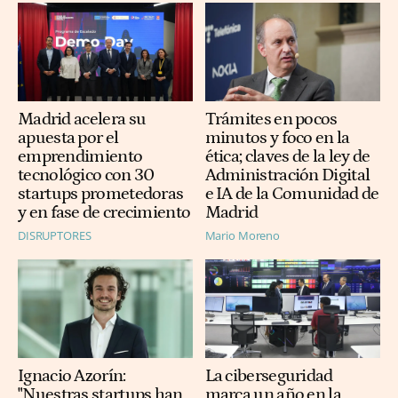
Madrid acelera su
Trámites en pocos
apuesta por el
minutos y foco en la
emprendimiento
ética; claves de la ley de
tecnológico con 30
Administración Digital
startups prometedoras
e IA de la Comunidad de
y en fase de crecimiento
Madrid
DISRUPTORES
Mario Moreno
Ignacio Azorín:
La ciberseguridad
"Nuestras startups han
marca un año en la