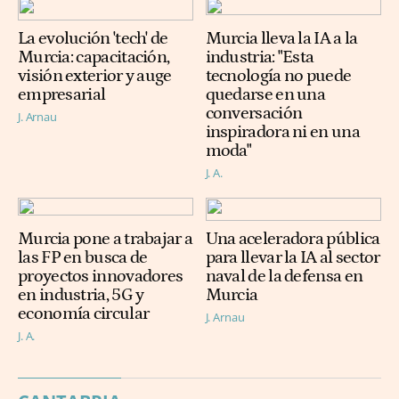
La evolución 'tech' de
Murcia lleva la IA a la
Murcia: capacitación,
industria: "Esta
visión exterior y auge
tecnología no puede
empresarial
quedarse en una
conversación
J. Arnau
inspiradora ni en una
moda"
J. A.
Murcia pone a trabajar a
Una aceleradora pública
las FP en busca de
para llevar la IA al sector
proyectos innovadores
naval de la defensa en
en industria, 5G y
Murcia
economía circular
J. Arnau
J. A.