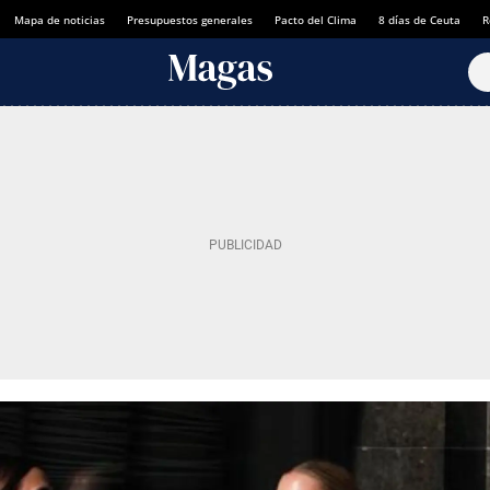
Mapa de noticias
Presupuestos generales
Pacto del Clima
8 días de Ceuta
R