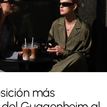
sición más
del Guggenheim al