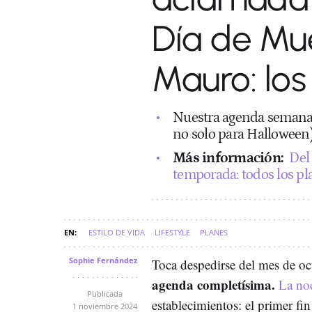
Día de Mu
Mauro: lo
Nuestra agenda semanal 
no solo para Halloween)
Más información:
Del
temporada: todos los p
ESTILO DE VIDA
LIFESTYLE
PLANES
Sophie Fernández
Toca despedirse del mes de o
agenda completísima.
La no
Publicada
establecimientos: el primer f
1 noviembre 2024