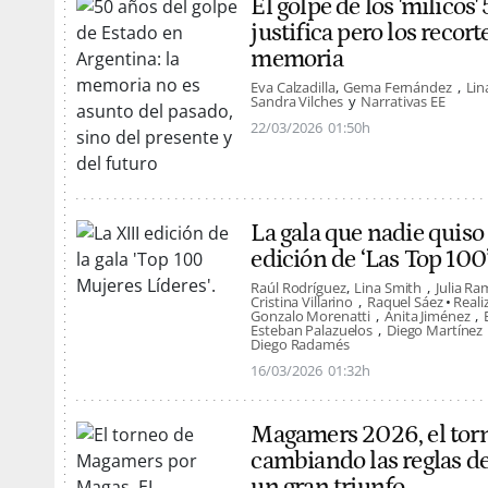
El golpe de los 'milicos
justifica pero los recort
memoria
Eva Calzadilla
Gema Fernández
Lin
Sandra Vilches
Narrativas EE
22/03/2026
01:50h
La gala que nadie quiso p
edición de ‘Las Top 100
Raúl Rodríguez
Lina Smith
Julia Ra
Cristina Villarino
Raquel Sáez
Reali
Gonzalo Morenatti
Anita Jiménez
Esteban Palazuelos
Diego Martínez
Diego Radamés
16/03/2026
01:32h
Magamers 2026, el tor
cambiando las reglas del
un gran triunfo