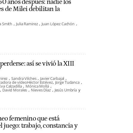
' 50 años después: nadie los
es de Milei debilitan la
a Smith
Julia Ramirez
Juan López Cachón
erderse: así se vivió la XIII
’
mirez
Sandra Vilches
Javier Carbajal
zadora de vídeo
Héctor Estévez
Jorge Tudanca
Eva Calzadilla
Mónica Mollá
David Morales
Nieves Díaz
Jesús Umbría
neo femenino que está
 juego: trabajo, constancia y