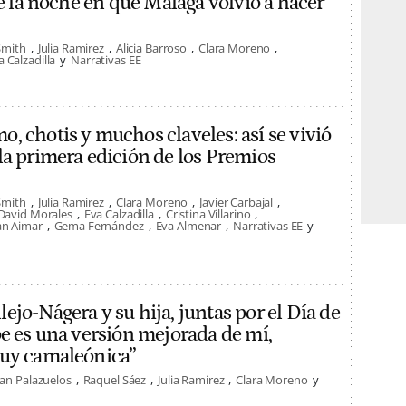
ue la noche en que Málaga volvió a hacer
Smith
Julia Ramirez
Alicia Barroso
Clara Moreno
a Calzadilla
Narrativas EE
, chotis y muchos claveles: así se vivió
la primera edición de los Premios
Smith
Julia Ramirez
Clara Moreno
Javier Carbajal
David Morales
Eva Calzadilla
Cristina Villarino
an Aimar
Gema Fernández
Eva Almenar
Narrativas EE
jo-Nágera y su hija, juntas por el Día de
oe es una versión mejorada de mí,
muy camaleónica”
an Palazuelos
Raquel Sáez
Julia Ramirez
Clara Moreno