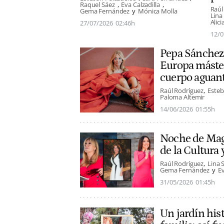
Raquel Sáez
Eva Calzadilla
Raúl
Gema Fernández
Mónica Molla
Lina
Alic
27/07/2026
02:46h
12/0
Pepa Sánchez,
Europa máste
cuerpo aguan
Raúl Rodríguez
Esteb
Paloma Altemir
14/06/2026
01:55h
Noche de Maga
de la Cultura
Raúl Rodríguez
Lina 
Gema Fernández
Ev
31/05/2026
01:45h
Un jardín hist