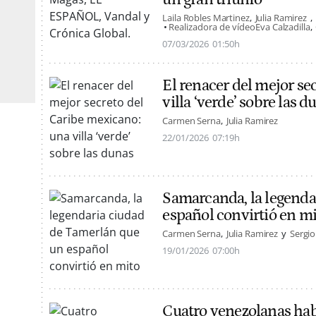
Laila Robles Martinez
Julia Ramirez
Realizadora de vídeo
Eva Calzadilla
07/03/2026
01:50h
El renacer del mejor se
villa ‘verde’ sobre las d
Carmen Serna
Julia Ramirez
22/01/2026
07:19h
Samarcanda, la legenda
español convirtió en m
Carmen Serna
Julia Ramirez
Sergi
19/01/2026
07:00h
Cuatro venezolanas hab