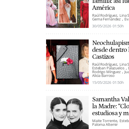
familia: así f
América
Raúl Rodríguez
Lina 
Gema Fernández
Ev
30/05/2026
01:50h
Neochulapismo
desde dentro 
Castizos
Raúl Rodríguez
Lina 
Esteban Palazuelos
Rodrigo Mínguez
Ju
Alicia Barroso
15/05/2026
01:50h
Samantha Valle
la Madre: “Cl
estudiosa y 
Maite Torrente
Esteb
Paloma Altemir