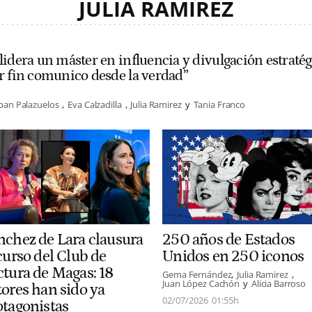
JULIA RAMIREZ
idera un máster en influencia y divulgación estratég
r fin comunico desde la verdad”
ban Palazuelos
Eva Calzadilla
Julia Ramirez
Tania Franco
nchez de Lara clausura
250 años de Estados
curso del Club de
Unidos en 250 iconos
ctura de Magas: 18
Gema Fernández
Julia Ramirez
Juan López Cachón
Alicia Barroso
tores han sido ya
02/07/2026
01:55h
otagonistas