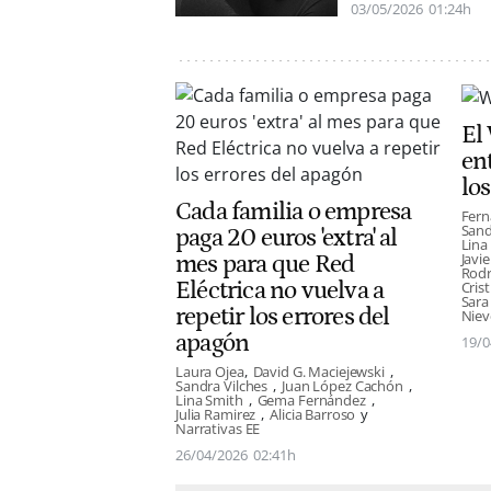
03/05/2026
01:24h
El
en
lo
Cada familia o empresa
Fer
Sand
paga 20 euros 'extra' al
Lina
Javie
mes para que Red
Rodr
Eléctrica no vuelva a
Crist
Sara
repetir los errores del
Niev
apagón
19/0
Laura Ojea
David G. Maciejewski
Sandra Vilches
Juan López Cachón
Lina Smith
Gema Fernández
Julia Ramirez
Alicia Barroso
Narrativas EE
26/04/2026
02:41h