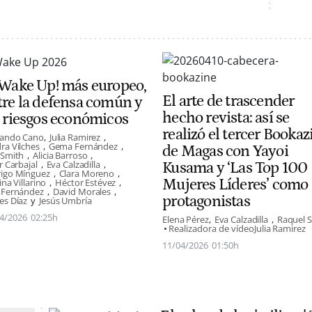
 Wake Up! más europeo,
El arte de trascender
tre la defensa común y
hecho revista: así se
s riesgos económicos
realizó el tercer Bookaz
nando Cano
Julia Ramirez
ra Vilches
Gema Fernández
de Magas con Yayoi
 Smith
Alicia Barroso
r Carbajal
Eva Calzadilla
Kusama y ‘Las Top 100
igo Mínguez
Clara Moreno
Mujeres Líderes’ como
ina Villarino
Héctor Estévez
 Fernández
David Morales
protagonistas
es Díaz
Jesús Umbría
4/2026
02:25h
Elena Pérez
Eva Calzadilla
Raquel 
Realizadora de vídeo
Julia Ramirez
11/04/2026
01:50h