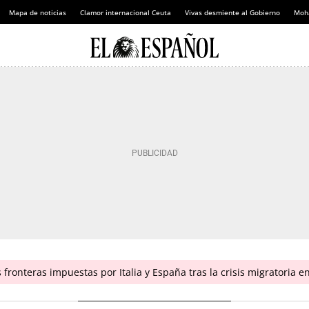
Mapa de noticias
Clamor internacional Ceuta
Vivas desmiente al Gobierno
Moh
fronteras impuestas por Italia y España tras la crisis migratoria 