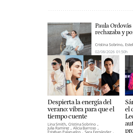
Paula Ordovás l
rechazaba y po
Cristina Sobrino
Este
02/08/2026
01:50h
Despierta la energía del
Sá
verano: vibra para que el
el 
tiempo cuente
Le
au
Lina Smith
Cristina Sobrino
Julia Ramirez
Alicia Barroso
pr
Esteban Palazuelos
Sara Fernández