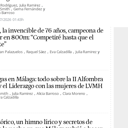
 Rodríguez
Julia Ramirez
 Smith
Gema Fernández
ia Barroso
7/2026
01:43h
 la invencible de 76 años, campeona de
r en 800m: “Competiré hasta que el
te”
an Palazuelos
Raquel Sáez
Eva Calzadilla
Julia Ramirez
s en Málaga: todo sobre la II Alfombra
 y el Liderazgo con las mujeres de LVMH
Smith
Julia Ramirez
Alicia Barroso
Clara Moreno
a Calzadilla
órico, un himno lírico y secretos de