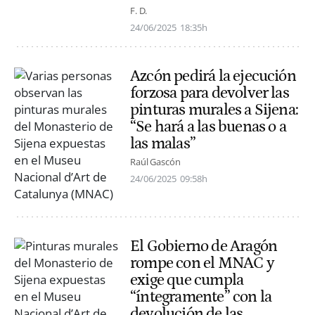
F. D.
24/06/2025
18:35h
Azcón pedirá la ejecución
forzosa para devolver las
pinturas murales a Sijena:
“Se hará a las buenas o a
las malas”
Raúl Gascón
24/06/2025
09:58h
El Gobierno de Aragón
rompe con el MNAC y
exige que cumpla
“íntegramente” con la
devolución de las