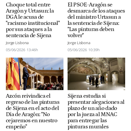
Choque total entre
El PSOE-Aragón se
Aragón y Urtasun: la
desmarca de los ataques
DGA le acusa de
del ministro Urtasun a
"racismo institucional"
la sentencia de Sijena:
por sus ataques a la
"Las pinturas deben
sentencia de Sijena
volver"
Jorge Lisbona
Jorge Lisbona
05/06/2026
13:46h
05/06/2026
10:39h
Azcón reivindica el
Sijena estudia si
regreso de las pinturas
presentar alegaciones al
de Sijena en el acto del
plazo de un año dado
Día de Aragón: "No
por la jueza al MNAC
cejaremos en nuestro
para entregar las
empeño"
pinturas murales