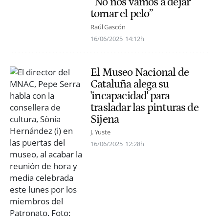
“No nos vamos a dejar
tomar el pelo”
Raúl Gascón
16/06/2025
14:12h
El Museo Nacional de
Cataluña alega su
'incapacidad' para
trasladar las pinturas de
Sijena
J. Yuste
16/06/2025
12:28h