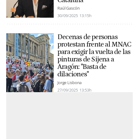
Cataluña"
Raúl Gascón
30/09/2025
13:15h
Decenas de personas
protestan frente al MNAC
para exigir la vuelta de las
pinturas de Sijena a
Aragón: "Basta de
dilaciones"
Jorge Lisbona
27/09/2025
13:53h