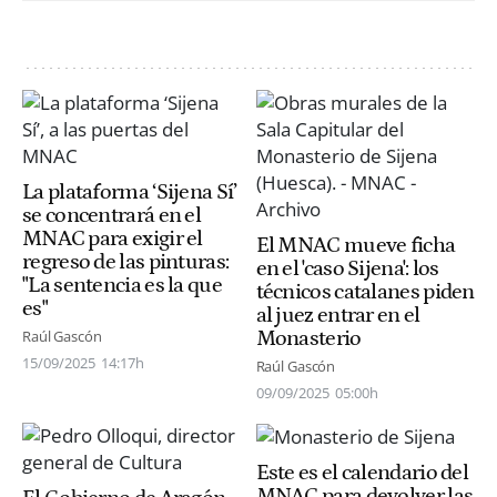
La plataforma ‘Sijena Sí’
se concentrará en el
MNAC para exigir el
El MNAC mueve ficha
regreso de las pinturas:
en el 'caso Sijena': los
"La sentencia es la que
técnicos catalanes piden
es"
al juez entrar en el
Monasterio
Raúl Gascón
15/09/2025
14:17h
Raúl Gascón
09/09/2025
05:00h
Este es el calendario del
MNAC para devolver las