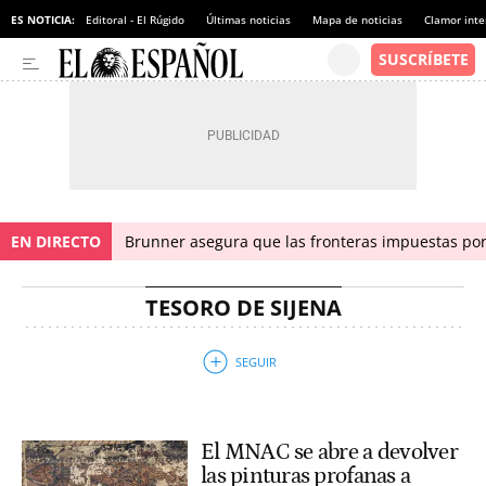
ES NOTICIA:
Editoral - El Rúgido
Últimas noticias
Mapa de noticias
Clamor inte
EN DIRECTO
Brunner asegura que las fronteras impuestas por I
TESORO DE SIJENA
El MNAC se abre a devolver
las pinturas profanas a