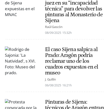
juez en su “incapacidad
técnica” para devolver las
pinturas al Monasterio de
Sijena
Raúl Gascón
08/09/2025
15:32h
El caso Sijena salpica al
Prado: Aragón podría
reclamar uno de los
cuadros expuestos en el
museo
J. Guillín
06/08/2025
16:21h
Pinturas de Sijena:
técnicos de Aragón entran