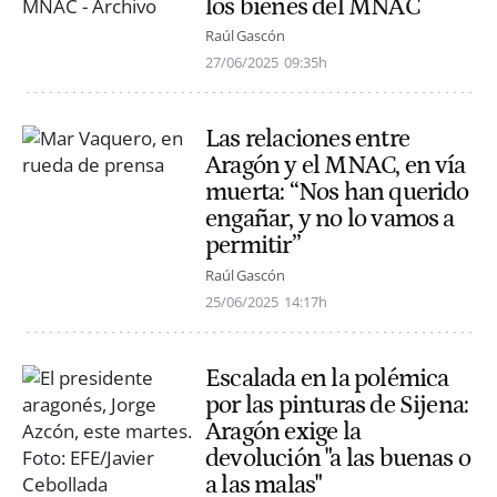
los bienes del MNAC
Raúl Gascón
27/06/2025
09:35h
Las relaciones entre
Aragón y el MNAC, en vía
muerta: “Nos han querido
engañar, y no lo vamos a
permitir”
Raúl Gascón
25/06/2025
14:17h
Escalada en la polémica
por las pinturas de Sijena:
Aragón exige la
devolución "a las buenas o
a las malas"