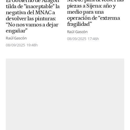
El Gobierno de Aragón
piezas a Sijena: año y
tilda de "inaceptable" la
medio para una
negativa del MNAC a
operación de “extrema
devolver las pinturas:
fragilidad”
“No nos vamos a dejar
engañar”
Raúl Gascón
Raúl Gascón
08/09/2025
17:46h
08/09/2025
19:48h