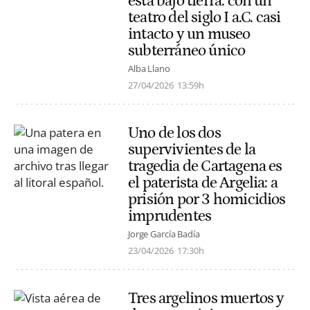
está bajo tierra: con un
teatro del siglo I a.C. casi
intacto y un museo
subterráneo único
Alba Llano
27/04/2026
13:59h
Uno de los dos
supervivientes de la
tragedia de Cartagena es
el paterista de Argelia: a
prisión por 3 homicidios
imprudentes
Jorge García Badía
23/04/2026
17:30h
Tres argelinos muertos y