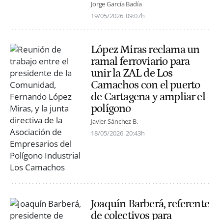
Jorge García Badía
19/05/2026
09:07h
López Miras reclama un
ramal ferroviario para
unir la ZAL de Los
Camachos con el puerto
de Cartagena y ampliar el
polígono
Javier Sánchez B.
18/05/2026
20:43h
Joaquín Barberá, referente
de colectivos para