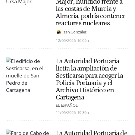
Major', hundido frente a
las costas de Murcia y
Almería, podría contener
reactores nucleares
Izan González
12/05/2026
16:05h
La Autoridad Portuaria
licita la ampliación de
Sesticarsa para acoger la
Policía Portuaria y el
Archivo Histórico en
Cartagena
EL ESPAÑOL
11/05/2026
19:36h
La Autoridad Portuaria de