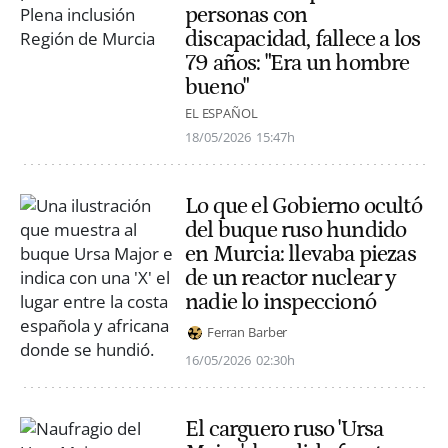
personas con
discapacidad, fallece a los
79 años: "Era un hombre
bueno"
EL ESPAÑOL
18/05/2026
15:47h
Lo que el Gobierno ocultó
del buque ruso hundido
en Murcia: llevaba piezas
de un reactor nuclear y
nadie lo inspeccionó
Ferran Barber
16/05/2026
02:30h
El carguero ruso 'Ursa