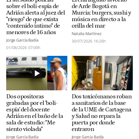
sobre el boli-espía de
de Arde Bogotá en
Adrián alerta al juez del
Murcia: burgers, sushi y
"riesgo" de que exista
música en directo a la
"contenido íntimo" de
orilla del mar
menores de 16 años
Natalia Martínez
Jorge García Badía
30/07/2026
16:26h
01/08/2026
07:00h
Dos opositoras
Dos toxicómanos roban
grabadas por el 'boli-
a sanitarios de la base
espía' del docente
de la UME de Cartagena
Adrián en el baño de la
y Salud no repara la
sala de estudio: "Me
puerta por donde
siento violada"
entraron
Jorge García Badía
Jorge García Badía