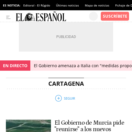
ES NOTICIA:
Editoral - El Rúgido
Últimas noticias
Mapa de noticias
Fichaje de
EN DIRECTO
El Gobierno amenaza a Italia con "medidas propor
CARTAGENA
El Gobierno de Murcia pide
"reunirse" a los nuevos