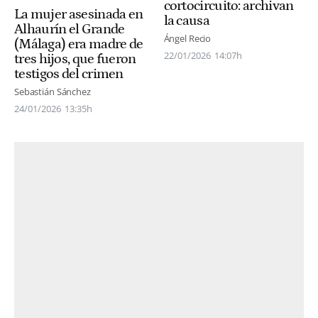
cortocircuito: archivan
La mujer asesinada en
la causa
Alhaurín el Grande
Ángel Recio
(Málaga) era madre de
22/01/2026
14:07h
tres hijos, que fueron
testigos del crimen
Sebastián Sánchez
24/01/2026
13:35h