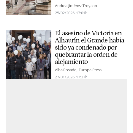
Andrea Jiménez Troyano
25/02/2026
17:01h
El asesino de Victoria en
Alhaurín el Grande había
sido ya condenado por
quebrantar la orden de
alejamiento
Alba Rosado
Europa Press
27/01/2026
17:37h