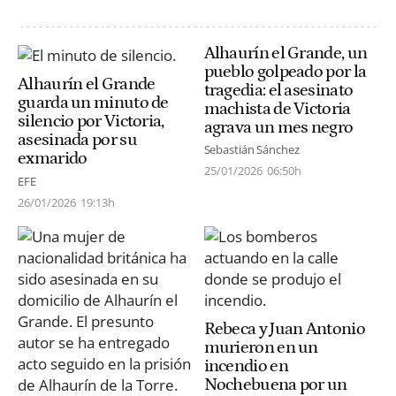
Alhaurín el Grande, un
pueblo golpeado por la
Alhaurín el Grande
tragedia: el asesinato
guarda un minuto de
machista de Victoria
silencio por Victoria,
agrava un mes negro
asesinada por su
Sebastián Sánchez
exmarido
25/01/2026
06:50h
EFE
26/01/2026
19:13h
Rebeca y Juan Antonio
murieron en un
incendio en
Nochebuena por un