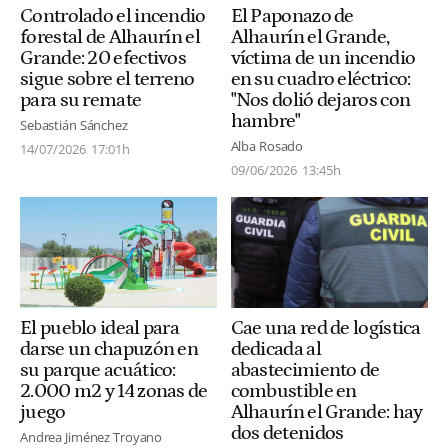
Controlado el incendio
El Paponazo de
forestal de Alhaurín el
Alhaurín el Grande,
Grande: 20 efectivos
víctima de un incendio
sigue sobre el terreno
en su cuadro eléctrico:
para su remate
"Nos dolió dejaros con
hambre"
Sebastián Sánchez
Alba Rosado
14/07/2026
17:01h
09/06/2026
13:45h
El pueblo ideal para
Cae una red de logística
darse un chapuzón en
dedicada al
su parque acuático:
abastecimiento de
2.000 m2 y 14 zonas de
combustible en
juego
Alhaurín el Grande: hay
dos detenidos
Andrea Jiménez Troyano