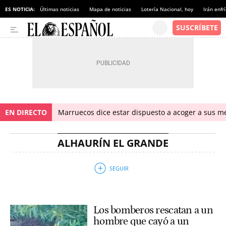
ES NOTICIA:
Últimas noticias
Mapa de noticias
Lotería Nacional, hoy
Irán enfr
EN DIRECTO
Marruecos dice estar dispuesto a acoger a sus me
ALHAURÍN EL GRANDE
Los bomberos rescatan a un
hombre que cayó a un