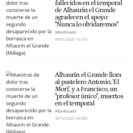
fallecidos en el temporal
de Alhaurín el Grande
agradecen el apoyo:
"Nunca lo olvidaremos"
Alba Rosado
09/01/2026
10:15h
Alhaurín el Grande llora
al pastelero Antonio, 'El
Mori', y a Francisco, un
"profesor único", muertos
en el temporal
Alba Rosado
30/12/2025
06:50h