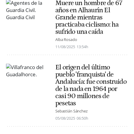
Muere un hombre de 67
años en Alhaurín El
Grande mientras
practicaba ciclismo: ha
sufrido una caída
Alba Rosado
11/08/2025
13:54h
El origen del último
pueblo 'franquista' de
Andalucía: fue construido
de la nada en 1964 por
casi 90 millones de
pesetas
Sebastián Sánchez
05/08/2025
06:50h