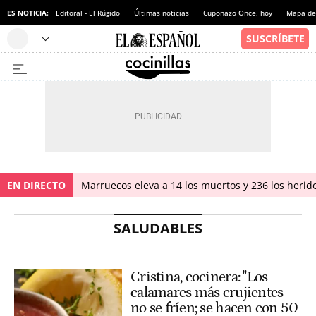
ES NOTICIA:
Editoral - El Rúgido
Últimas noticias
Cuponazo Once, hoy
Mapa de 
EN DIRECTO
Marruecos eleva a 14 los muertos y 236 los herido
SALUDABLES
Cristina, cocinera: "Los
calamares más crujientes
no se fríen; se hacen con 50