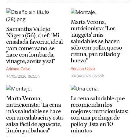
Marta Verona,
nutricionista: "Los
Samantha Vallejo-
'nuggets' más
Nágera (56), chef: "Mi
saludables se hacen
ensalada favorita, ideal
sólo con pollo, queso
para comer sano, se
crema, pan rallado y
hace con lombarda,
huevo"
vinagre, aceite y sal"
Adriana Calvo
Adriana Calvo
30/04/2026
06:55h
14/05/2026
06:55h
Marta Verona,
La cena saludable que
nutricionista: "La cena
recomiendan los
más saludable se hace
mejores nutricionistas:
con un calabacín y esta
con una pechuga de
salsa fácil de aguacate,
pollo y lista en 10
limón y albahaca"
minutos