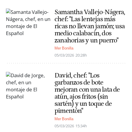
Samantha Vallejo-Nágera,
chef: "Las lentejas más
ricas no llevan jamón; usa
medio calabacín, dos
zanahorias y un puerro"
Mer Bonilla
05/03/2026
20:28h
David, chef: "Los
garbanzos de bote
mejoran con una lata de
atún, ajos fritos (sin
sartén) y un toque de
pimentón"
Mer Bonilla
05/03/2026
15:34h