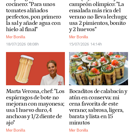
campeón olímpico: "La
cocinero: "Para unos
ensalada más rica del
tomates aliñados
verano no lleva lechuga;
perfectos, pon primero
usa 2 pimientos, bonito
la sal y añade agua con
y 2 huevos"
hielo al final"
Mer Bonilla
Mer Bonilla
15/07/2026
14:14h
18/07/2026
08:08h
Marta Verona, chef: "Los
Bocaditos de calabacín y
espárragos de bote no
atún en conserva: mi
mejoran con mayonesa;
cena favorita de este
usa 1 huevo duro, 4
verano; sabrosa, ligera,
anchoas y 1/2 diente de
barata y lista en 15
ajo"
minutos
Mer Bonilla
Mer Bonilla