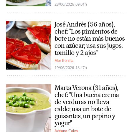
28/06/2026
09:01h
José Andrés (56 años),
chef: "Los pimientos de
bote no están más buenos
con azúcar; usa sus jugos,
tomillo y 2 ajos"
Mer Bonilla
19/06/2026
18:47h
Marta Verona (31 años),
chef: "Una buena crema
de verduras no lleva
caldo; usa un bote de
guisantes, un pepino y
yogur"
Adriana Calvo