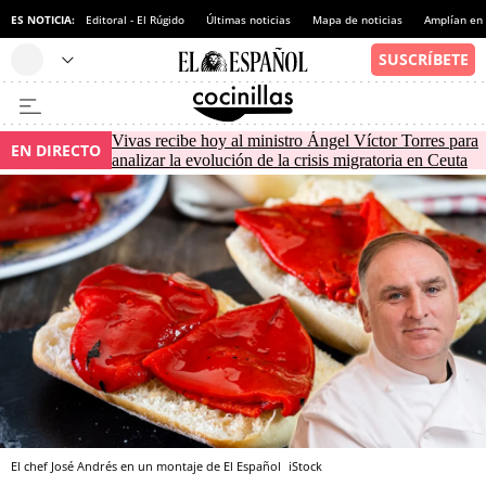
ES NOTICIA:
Editoral - El Rúgido
Últimas noticias
Mapa de noticias
Amplían en
Vivas recibe hoy al ministro Ángel Víctor Torres para
EN DIRECTO
analizar la evolución de la crisis migratoria en Ceuta
El chef José Andrés en un montaje de El Español
iStock