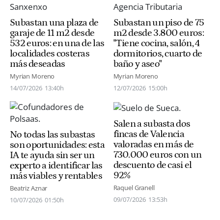
Subastan una plaza de
Subastan un piso de 75
garaje de 11 m2 desde
m2 desde 3.800 euros:
532 euros: en una de las
"Tiene cocina, salón, 4
localidades costeras
dormitorios, cuarto de
más deseadas
baño y aseo"
Myrian Moreno
Myrian Moreno
14/07/2026
13:40h
12/07/2026
15:00h
Salen a subasta dos
fincas de Valencia
No todas las subastas
valoradas en más de
son oportunidades: esta
730.000 euros con un
IA te ayuda sin ser un
descuento de casi el
experto a identificar las
92%
más viables y rentables
Raquel Granell
Beatriz Aznar
09/07/2026
13:53h
10/07/2026
01:50h