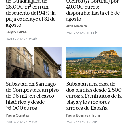
Oleiros (A Coruña) por
de Guadalajara de
40.000 euros:
26.000 m² con un
disponible hasta el 6 de
descuento del 94 %: la
agosto
puja concluye el 31 de
agosto
Alba Naveira
Sergio Perea
29/07/2026
10:06h
04/08/2026
13:54h
Subastan una casa de
Subastan en Santiago
dos plantas desde 2.500
de Compostela un piso
euros: a 17 minutos de la
de 96 m2: en el casco
playa y los mejores
histórico y desde
arroces de España
76.000 euros
Paula Bolinaga Trum
Paula Quintás
25/07/2026
13:31h
28/07/2026
17:06h