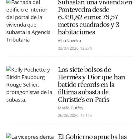
Subastan una vivienda en
Pontevedra desde
6.391,82 euros: 75,57
metros cuadrados y 3
habitaciones
Alba Naveira
03/07/2026
13:27h
Los siete bolsos de
Hermès y Dior que han
batido récords en la
última subasta de
Christie's en París
Matéo Dutfoy
26/06/2026
17:14h
El Gobierno aprueba las