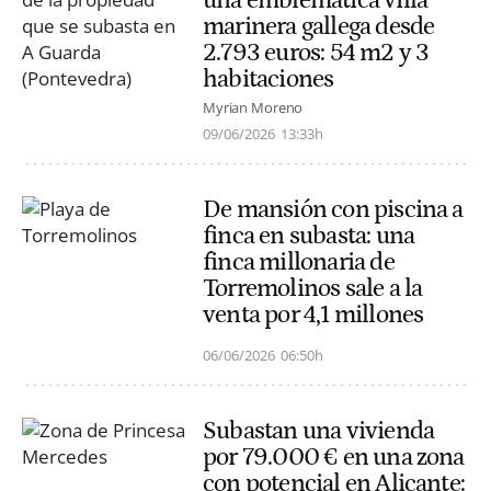
marinera gallega desde
2.793 euros: 54 m2 y 3
habitaciones
Myrian Moreno
09/06/2026
13:33h
De mansión con piscina a
finca en subasta: una
finca millonaria de
Torremolinos sale a la
venta por 4,1 millones
06/06/2026
06:50h
Subastan una vivienda
por 79.000 € en una zona
con potencial en Alicante: