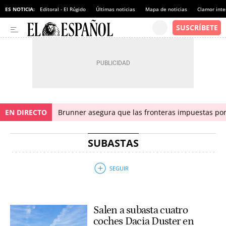
ES NOTICIA:
Editoral - El Rúgido
Últimas noticias
Mapa de noticias
Clamor inte
EN DIRECTO
Brunner asegura que las fronteras impuestas por I
SUBASTAS
Salen a subasta cuatro
coches Dacia Duster en