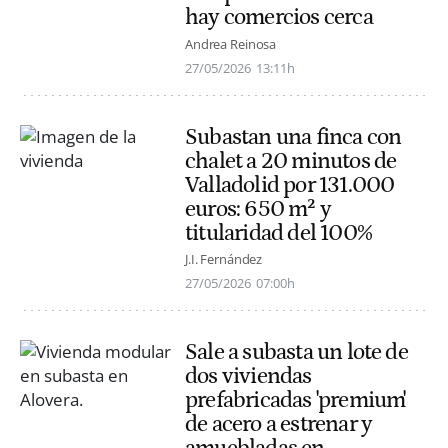
hay comercios cerca
Andrea Reinosa
27/05/2026
13:11h
Subastan una finca con
chalet a 20 minutos de
Valladolid por 131.000
euros: 650 m² y
titularidad del 100%
J.I. Fernández
27/05/2026
07:00h
Sale a subasta un lote de
dos viviendas
prefabricadas 'premium'
de acero a estrenar y
amuebladas en