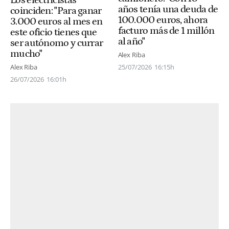
Los electricistas
años tenía una deuda de
coinciden: "Para ganar
100.000 euros, ahora
3.000 euros al mes en
facturo más de 1 millón
este oficio tienes que
al año"
ser autónomo y currar
mucho"
Alex Riba
Alex Riba
25/07/2026
16:15h
26/07/2026
16:01h