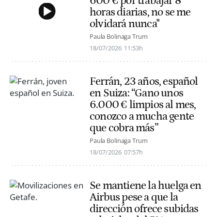
600 € por trabajar 8
horas diarias, no se me
olvidará nunca"
Paula Bolinaga Trum
18/07/2026
11:53h
Ferrán, 23 años, español
en Suiza: “Gano unos
6.000 € limpios al mes,
conozco a mucha gente
que cobra más”
Paula Bolinaga Trum
18/07/2026
07:57h
Se mantiene la huelga en
Airbus pese a que la
dirección ofrece subidas