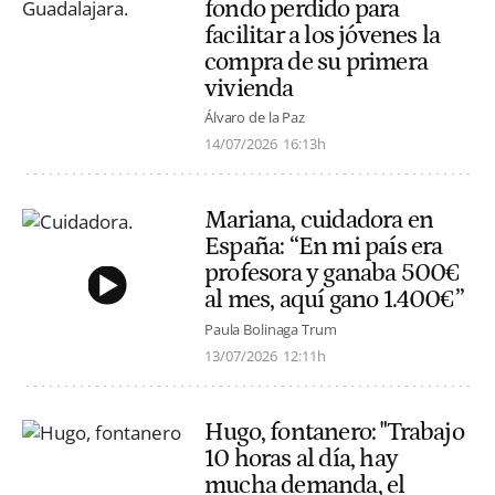
fondo perdido para
facilitar a los jóvenes la
compra de su primera
vivienda
Álvaro de la Paz
14/07/2026
16:13h
Mariana, cuidadora en
España: “En mi país era
profesora y ganaba 500€
al mes, aquí gano 1.400€”
Paula Bolinaga Trum
13/07/2026
12:11h
Hugo, fontanero: "Trabajo
10 horas al día, hay
mucha demanda, el