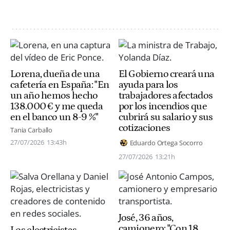
Lorena, dueña de una
El Gobierno creará una
cafetería en España: "En
ayuda para los
un año hemos hecho
trabajadores afectados
138.000 € y me queda
por los incendios que
en el banco un 8-9 %"
cubrirá su salario y sus
cotizaciones
Tania Carballo
27/07/2026
13:43h
Eduardo Ortega Socorro
27/07/2026
13:21h
José, 36 años,
camionero: "Con 18